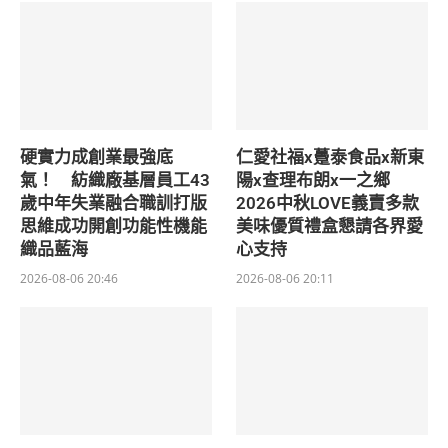
硬實力成創業最強底
仁愛社福x躉泰食品x新東
氣！ 紡織廠基層員工43
陽x查理布朗x一之鄉
歲中年失業融合職訓打版
2026中秋LOVE義賣多款
思維成功開創功能性機能
美味優質禮盒懇請各界愛
織品藍海
心支持
2026-08-06 20:46
2026-08-06 20:11