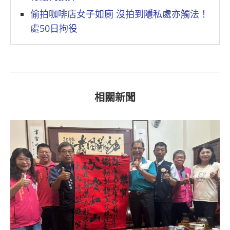
偷拍咖啡店女子如廁 沒拍到隱私處亦觸法！
處50日拘役
相關新聞