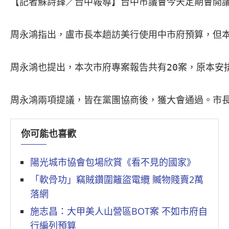
【記者蘇詩鋒／台中報導】台中市議會今天定期會開議
周永鴻指出，盧市長本趟訪美行使用中市府預算，但本
周永鴻也提出，本次市府專案報告共有20案，原本安
你可能也喜歡
陽光城市協會包場欣賞《看不見的國家》
「軟骨功」竊賊鑽圍籬盜電纜 贓物賤賣2萬
落網
施志昌：大甲美人山營區BOT案 不如市府自
行編列預算