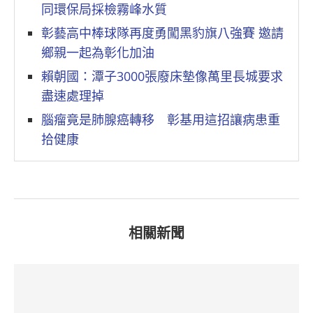
同環保局採檢霧峰水質
彰藝高中棒球隊再度勇闖黑豹旗八強賽 邀請
鄉親一起為彰化加油
賴朝國：潭子3000張廢床墊像萬里長城要求
盡速處理掉
腦瘤竟是肺腺癌轉移 彰基用這招讓病患重
拾健康
相關新聞