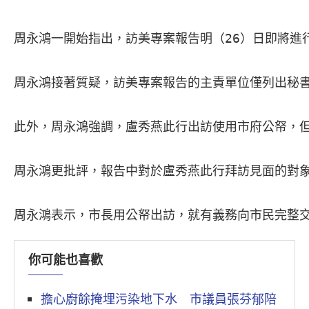
周永鴻一開始指出，訪美專案報告明（26）日即將進
周永鴻接著質疑，訪美專案報告的主責單位僅列出秘書
此外，周永鴻強調，盧秀燕此行出訪使用市府公帑，但
周永鴻更批評，報告中對於盧秀燕此行拜訪見面的對
周永鴻表示，市長用公帑出訪，就有義務向市民完整
你可能也喜歡
擔心廚餘掩埋污染地下水 市議員張芬郁陪