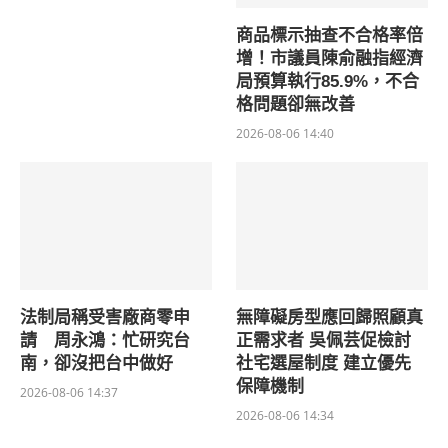
商品標示抽查不合格率倍
增！市議員陳俞融指經濟
局預算執行85.9%，不合
格問題卻無改善
2026-08-06 14:40
法制局稱受害廠商零申
無障礙房型應回歸照顧真
請 周永鴻：忙研究台
正需求者 吳佩芸促檢討
南，卻沒把台中做好
社宅選屋制度 建立優先
保障機制
2026-08-06 14:37
2026-08-06 14:34