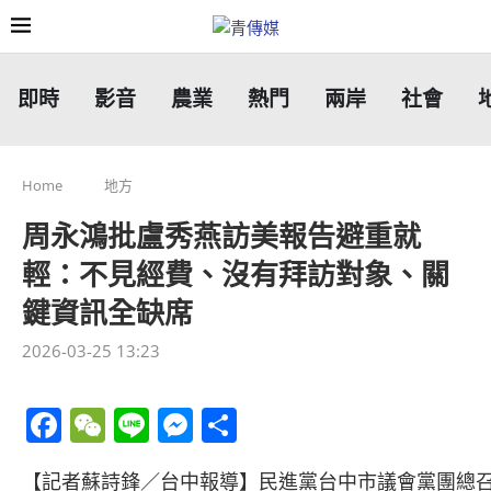
即時
影音
農業
熱門
兩岸
社會
Home
地方
周永鴻批盧秀燕訪美報告避重就
輕：不見經費、沒有拜訪對象、關
鍵資訊全缺席
2026-03-25 13:23
Facebook
WeChat
Line
Messenger
分
享
【記者蘇詩鋒／台中報導】民進黨台中市議會黨團總召