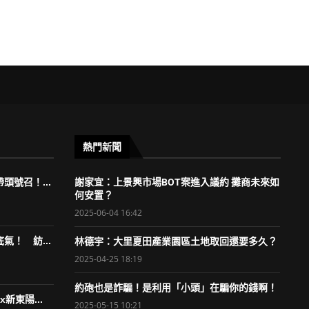
熱門新聞
頭號召！...
謝家宜：上景興市場BOT案進入議約 攤商未來如
何安置？
2025-06-04 16:42
氣！ 紡...
林德宇：大里夏田產業園區土地取回還要多久？
2025-04-25 18:19
約砲也是詐騙！是利用「小頭」在騙你的錢啊！
新東陽...
2025-05-15 10:21