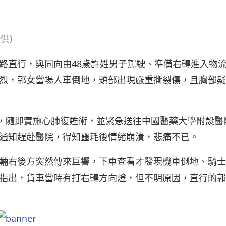
提供）
路直行，與同向由48歲許姓男子駕駛、準備右轉進入物
烈，郭女當場人車倒地，頭部出現嚴重撕裂傷，且胸部疑
），隨即實施心肺復甦術，並緊急送往中國醫藥大學附設醫
通知趕赴醫院，得知噩耗後情緒崩潰，悲痛不已。
輛右後方突然傳來巨響，下車查看才發現機車倒地、騎士
指出，貨車當時有打右轉方向燈，但不明原因，直行的郭