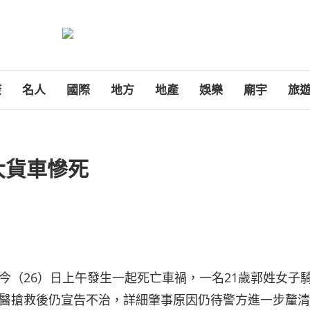
康
名人
國際
地方
地產
娛樂
廟宇
旅
大貨車慘死
今（26）日上午發生一起死亡車禍，一名21歲郭姓女子
醫搶救後仍宣告不治，詳細肇事原因仍待警方進一步釐清