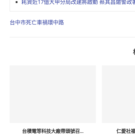
耗資近17億大甲分局改建將啟動 蔡其昌邀警政
台中市
死亡車禍
環中路
台積電等科技大廠帶頭號召...
仁愛社福