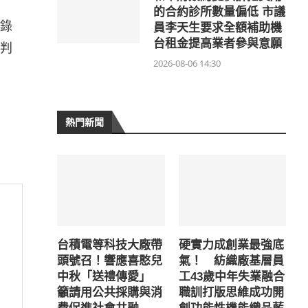
的合約診所數量偏低 市議
錄
員李天生要求全額補助機
台租金提高業者參與意願
判
2026-08-06 14:30
熱門新聞
台積電等科技大廠帶
硬實力成創業最強底
頭號召！響應喜憨兒
氣！ 紡織廠基層員
中秋「送禮傳愛」
工43歲中年失業融合
籲請用公共採購與消
職訓打版思維成功開