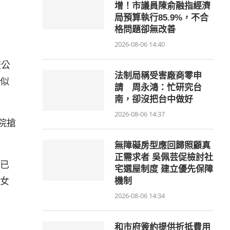
增！市議員陳俞融指經濟
局預算執行85.9%，不合
格問題卻無改善
2026-08-06 14:40
流公
法制局稱受害廠商零申
似
請 周永鴻：忙研究台
南，卻沒把台中做好
2026-08-06 14:37
院搶
無障礙房型應回歸照顧真
正需求者 吳佩芸促檢討社
已
宅選屋制度 建立優先保障
女
機制
2026-08-06 14:34
和市府簽約提供折抵費用