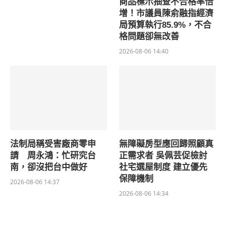
商品標示抽查不合格率倍
增！市議員陳俞融指經濟
局預算執行85.9%，不合
格問題卻無改善
2026-08-06 14:40
法制局稱受害廠商零申
無障礙房型應回歸照顧真
請 周永鴻：忙研究台
正需求者 吳佩芸促檢討
南，卻沒把台中做好
社宅選屋制度 建立優先
保障機制
2026-08-06 14:37
2026-08-06 14:34