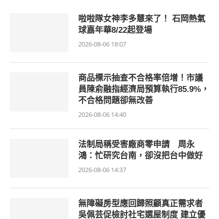
啦啦隊女神李多慧來了！ 石岡熱氣
球嘉年華8/22起登場
2026-08-06 18:07
商品標示抽查不合格率倍增！市議
員陳俞融指經濟局預算執行85.9%，
不合格問題卻無改善
2026-08-06 14:40
法制局稱受害廠商零申請 周永
鴻：忙研究台南，卻沒把台中做好
2026-08-06 14:37
無障礙房型應回歸照顧真正需求者
吳佩芸促檢討社宅選屋制度 建立優