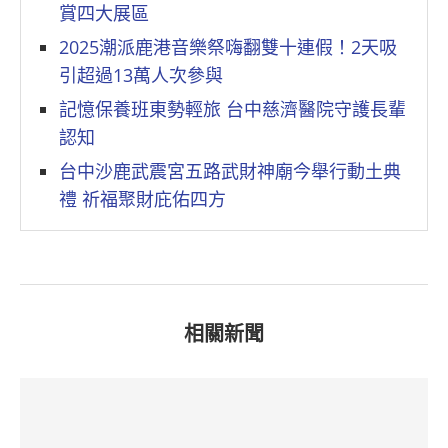
賞四大展區
2025潮派鹿港音樂祭嗨翻雙十連假！2天吸
引超過13萬人次參與
記憶保養班東勢輕旅 台中慈濟醫院守護長輩
認知
台中沙鹿武震宮五路武財神廟今舉行動土典
禮 祈福聚財庇佑四方
相關新聞