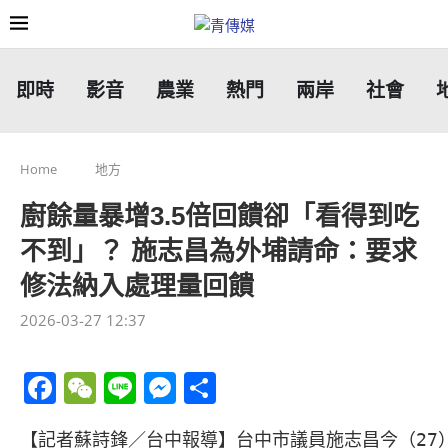
即時
影音
農業
熱門
兩岸
社會
Home
地方
廚餘量暴增3.5倍回饋卻「看得到吃
不到」？ 施志昌為外埔請命：要求
修法納入處理量回饋
2026-03-27 12:37
Facebook
WeChat
Line
Messenger
分
享
【記者蘇詩鋒／台中報導】台中市議員施志昌今（27