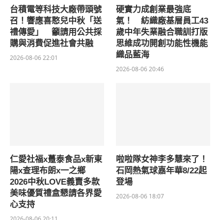
台積電等科技大廠帶頭號
硬實力成創業最強底
召！響應喜憨兒中秋「送
氣！ 紡織廠基層員工43
禮傳愛」 籲請用公共採
歲中年失業融合職訓打版
購與消費促進社會共融
思維成功開創功能性機能
織品藍海
2026-08-06 22:01
2026-08-06 20:46
仁愛社福x躉泰食品x新東
啦啦隊女神李多慧來了！
陽x查理布朗x一之鄉
石岡熱氣球嘉年華8/22起
2026中秋LOVE義賣多款
登場
美味優質禮盒懇請各界愛
2026-08-06 18:07
心支持
2026-08-06 20:11