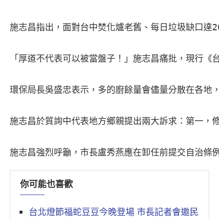
施志昌指出，面對台中焚化爐老舊、每日垃圾缺口達2
「厚道不代表可以被當盤子！」施志昌痛批，現行《台
環保局長吳盛忠表示，多的廚餘量會儘量分散在各地，
施志昌於質詢中代表地方鄉親提出兩大訴求：第一，
施志昌強烈呼籲，市長盧秀燕應在卸任前提交自治條
你可能也喜歡
台北燈節福蛇豆豆今晚登場 市長記者會邀民