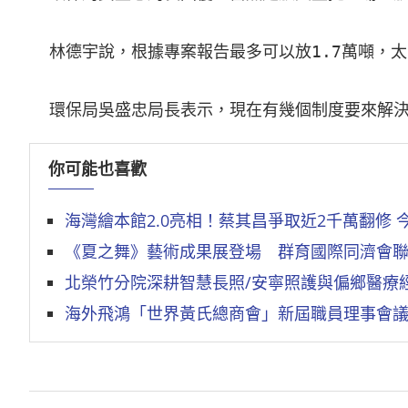
  林德宇說，根據專案報告最多可以放1.7萬噸，
  環保局吳盛忠局長表示，現在有幾個制度要來解
你可能也喜歡
海灣繪本館2.0亮相！蔡其昌爭取近2千萬翻修 
《夏之舞》藝術成果展登場 群育國際同濟會
北榮竹分院深耕智慧長照/安寧照護與偏鄉醫療
海外飛鴻「世界黃氏總商會」新屆職員理事會