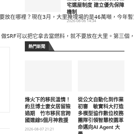
宅選屋制度 建立優先保障
機制
額要放在哪裡？現在3月，大里掩埋場的是46萬噸，今年暫
2026-08-06 14:34
做SRF可以把它拿去當燃料，就不要放在大里。第三個，
熱門新聞
烽火下的移民溫情！
從公文自動化到作業
約旦博士妻女居留險
初審 敏實科大打造
過期 竹市移民官跨
多模型協作數位校務
國連線5個月神救援
團隊引領智慧校園革
命邁向AI Agent 大
2026-08-07 21:21