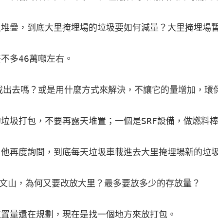
又堆疊，到底大里掩埋場的垃圾要如何減量？大里掩埋場暫
不多46萬噸左右。

事載出去嗎？或是用什麼方式來解決，不讓它的量增加，環
的垃圾打包，不要再露天堆置；一個是SRF設備，做燃料
。他再度詢問，到底每天垃圾車載進去大里掩埋場新的垃圾
文山，為何又要改放大里？最多要放多少的存放量？

置量還在規劃，現在是找一個地方來放打包。
