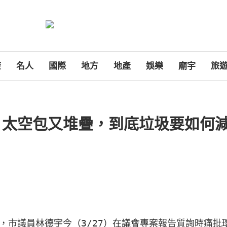
康
名人
國際
地方
地產
娛樂
廟宇
旅
，太空包又堆疊，到底垃圾要如何
，市議員林德宇今（3/27）在議會專案報告質詢時痛批