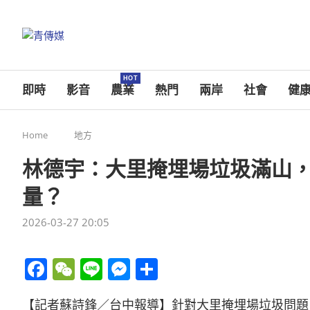
HOT
即時
影音
農業
熱門
兩岸
社會
健
Home
地方
林德宇：大里掩埋場垃圾滿山
量？
2026-03-27 20:05
Facebook
WeChat
Line
Messenger
分
享
【記者蘇詩鋒／台中報導】針對大里掩埋場垃圾問題