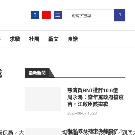
遊
求職
社團
藝文
食譜
減
最新新聞
慈濟買BNT遭詐10.6億
周永鴻：當年罵政府擋疫
苗，江啟臣該道歉
2026-08-07 15:28
啦啦隊女神李多慧來了！
環保局，大里掩埋場現況垃圾滿山，太空包又堆疊，到底