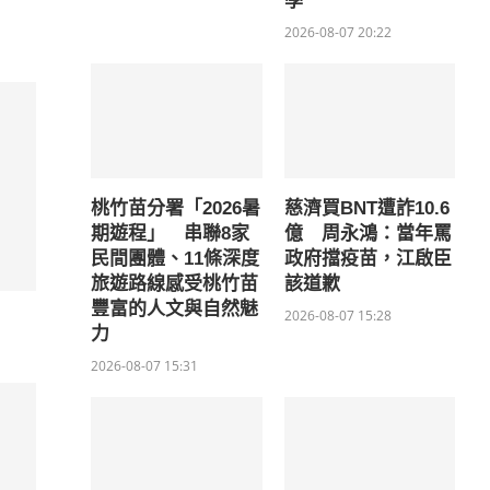
學
2026-08-07 20:22
桃竹苗分署「2026暑
慈濟買BNT遭詐10.6
期遊程」 串聯8家
億 周永鴻：當年罵
民間團體、11條深度
政府擋疫苗，江啟臣
旅遊路線感受桃竹苗
該道歉
豐富的人文與自然魅
2026-08-07 15:28
力
2026-08-07 15:31