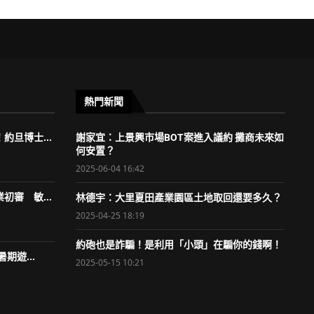
熱門新聞
約旦博士...
謝家宜：上景興市場BOT案進入議約 攤商未來如
何安置？
2025-06-04 16:42
初審 敏...
林德宇：大里夏田產業園區土地取回還要多久？
2025-04-25 18:19
約砲也是詐騙！是利用「小頭」在騙你的錢啊！
期遊...
2025-05-15 10:21