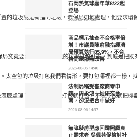
石岡熱氣球嘉年華8/22起
登場
置的垃圾或是新進的垃圾，環保局如何處理，他要求環保
2026-08-06 18:07
商品標示抽查不合格率倍
增！市議員陳俞融指經濟
局預算執行85.9%，不合
保局究竟要怎麼做？太空包的垃圾打包計畫，到底是把既有
格問題卻無改善
2026-08-06 14:40
棒。太空包的垃圾打包我們看情形，要打包哪裡都一樣，就
法制局稱受害廠商零申
請 周永鴻：忙研究台
怎麼處理？難道是今天想打包就打包，不想打包就把機器
南，卻沒把台中做好
2026-08-06 14:37
無障礙房型應回歸照顧真
正需求者 吳佩芸促檢討社