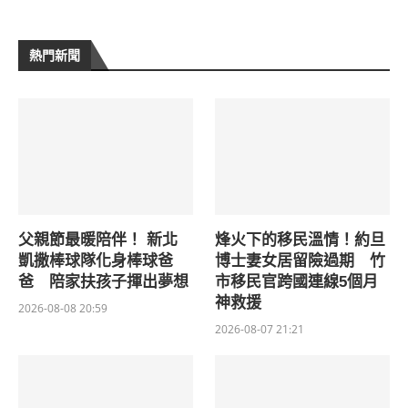
熱門新聞
父親節最暖陪伴！ 新北
烽火下的移民溫情！約旦
凱撒棒球隊化身棒球爸
博士妻女居留險過期 竹
爸 陪家扶孩子揮出夢想
市移民官跨國連線5個月
神救援
2026-08-08 20:59
2026-08-07 21:21