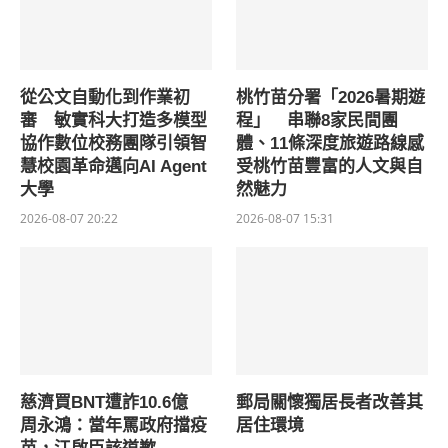
從公文自動化到作業初
桃竹苗分署「2026暑期遊
審 敏實科大打造多模型
程」 串聯8家民間團
協作數位校務團隊引領智
體、11條深度旅遊路線感
慧校園革命邁向AI Agent
受桃竹苗豐富的人文與自
大學
然魅力
2026-08-07 20:22
2026-08-07 15:31
慈濟買BNT遭詐10.6億
郵局關懷獨居長者改善其
周永鴻：當年罵政府擋疫
居住環境