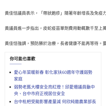
黃佳恬議員表示，「帶狀皰疹」隨著年齡增長及免疫
黃議員進一步指出，皮蛇疫苗單劑費用動輒數千至上萬
黃佳恬強調，預防勝於治療，長者健康不能再等待。
你可能也喜歡
愛心年菜暖新春 彰化家扶60週年守護弱勢
家庭
弱勢老舊大樓安全亮紅燈！邱愛珊議員籲中
央、台中市府正視居住安全
台中枇杷受颱影響產量減 何欣純邀農業部長