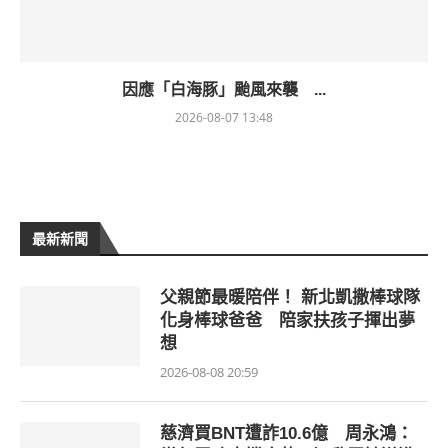
因應「白海豚」颱風來襲 ...
2026-08-07 13:48
最新新聞
父親節最暖陪伴！ 新北凱撒棒球隊
化身棒球爸爸 陪家扶孩子揮出夢
想
2026-08-08 20:59
慈濟買BNT遭詐10.6億 周永鴻：