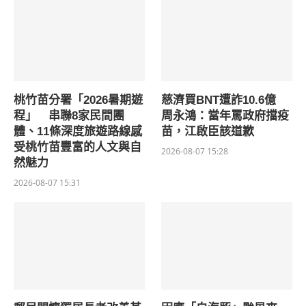
桃竹苗分署「2026暑期遊
慈濟買BNT遭詐10.6億
程」 串聯8家民間團
周永鴻：當年罵政府擋疫
體、11條深度旅遊路線感
苗，江啟臣該道歉
受桃竹苗豐富的人文與自
2026-08-07 15:28
然魅力
2026-08-07 15:31