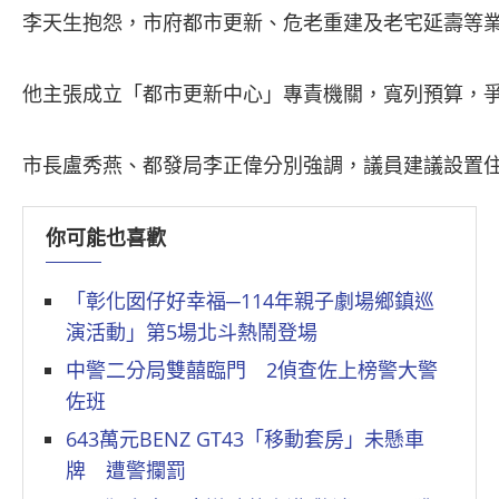
李天生抱怨，市府都市更新、危老重建及老宅延壽等業
他主張成立「都市更新中心」專責機關，寬列預算，爭
市長盧秀燕、都發局李正偉分別強調，議員建議設置
你可能也喜歡
「彰化囡仔好幸福─114年親子劇場鄉鎮巡
演活動」第5場北斗熱鬧登場
中警二分局雙囍臨門 2偵查佐上榜警大警
佐班
643萬元BENZ GT43「移動套房」未懸車
牌 遭警攔罰