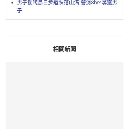
男子獨爬烏日步道跌落山溝 警消8hrs尋獲男
子
相關新聞