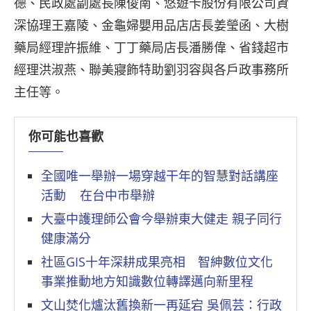
德、民政處副處長陳俊南、悠遊卡股份有限公司資
深協理王嘉陵、金龜婦嬰用品店店長姜瑩函、大樹
藥局經理許振維、丁丁藥局店長潘勝偉、省錢超市
經理洪淑燕、聯美寢飾特助劉羽容與各戶政事務所
主任等。
你可能也喜歡
全國唯一舉辦一場穿越干年的智慧對話講座
活動 在台中市舉辦
大臺中護理師公會今舉辦東大健走 親子同行
健康滿分
社區GIS十年深耕成果亮相 智紳數位文化
事業推動地方知識數位轉譯邁向新里程
文山焚化爐汰舊換新一再延宕 吳佩芸：行政