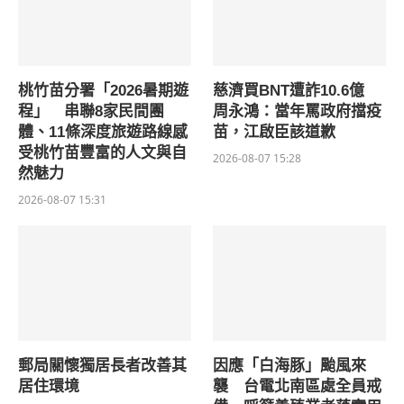
桃竹苗分署「2026暑期遊
慈濟買BNT遭詐10.6億
程」 串聯8家民間團
周永鴻：當年罵政府擋疫
體、11條深度旅遊路線感
苗，江啟臣該道歉
受桃竹苗豐富的人文與自
2026-08-07 15:28
然魅力
2026-08-07 15:31
郵局關懷獨居長者改善其
因應「白海豚」颱風來
居住環境
襲 台電北南區處全員戒