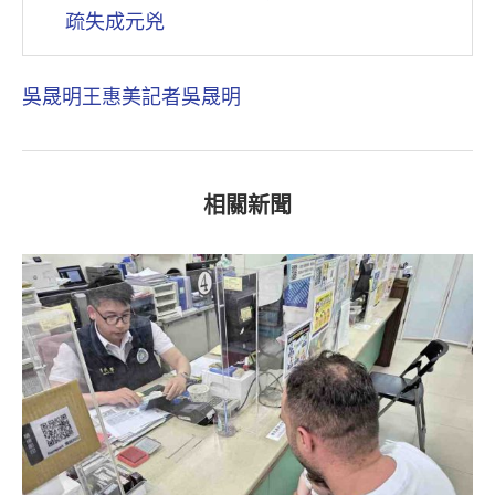
疏失成元兇
吳晟明
王惠美
記者吳晟明
相關新聞