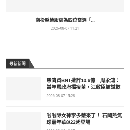
南投縣榮服處為四位當選「...
2026-08-07 11:21
最新新聞
慈濟買BNT遭詐10.6億 周永鴻：
當年罵政府擋疫苗，江啟臣該道歉
2026-08-07 15:28
啦啦隊女神李多慧來了！ 石岡熱氣
球嘉年華8/22起登場