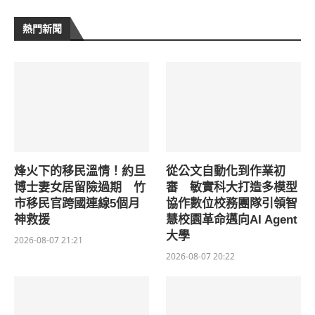
熱門新聞
烽火下的移民溫情！約旦
從公文自動化到作業初
博士妻女居留險過期 竹
審 敏實科大打造多模型
市移民官跨國連線5個月
協作數位校務團隊引領智
神救援
慧校園革命邁向AI Agent
大學
2026-08-07 21:21
2026-08-07 20:22