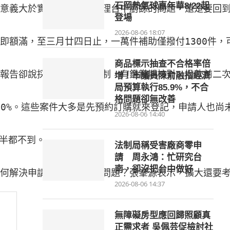
石岡熱氣球嘉年華8/22起
意義大於實質意義，要處理台中廚餘的問題，還是要回到
登場
2026-08-06 18:07
額滿，至三月廿四日止，一萬件補助僅撥付1300件，可
商品標示抽查不合格率倍
報告卻說採取嚴格查核機制，有鑑賞期核對、撥款前二次
增！市議員陳俞融指經濟
局預算執行85.9%，不合
格問題卻無改善
過50%。這些案件大多是先預約訂購就來登記，申請人也
2026-08-06 14:40
半都不到。

法制局稱受害廠商零申
請 周永鴻：忙研究台
南，卻沒把台中做好
2026-08-06 14:37
無障礙房型應回歸照顧真
正需求者 吳佩芸促檢討社