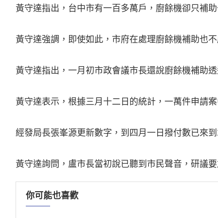
黃守達指出，台中市有一百多萬戶，廚餘機卻只補助
黃守達強調，即使如此，市府在處理廚餘機補助也不
黃守達指出，一月初市政會議市長還說廚餘機補助透
黃守達表示，根據三月十二日的統計，一萬件申請案
經發局長張峯源更新數字，到四月一日撥付數已來到2
你可能也喜歡