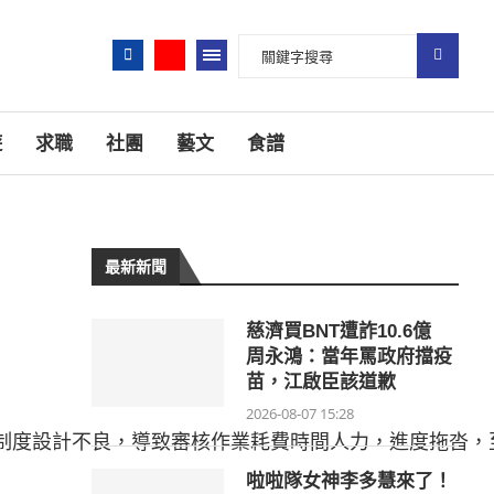
遊
求職
社團
藝文
食譜
最新新聞
慈濟買BNT遭詐10.6億
周永鴻：當年罵政府擋疫
苗，江啟臣該道歉
2026-08-07 15:28
制度設計不良，導致審核作業耗費時間人力，進度拖沓，
啦啦隊女神李多慧來了！