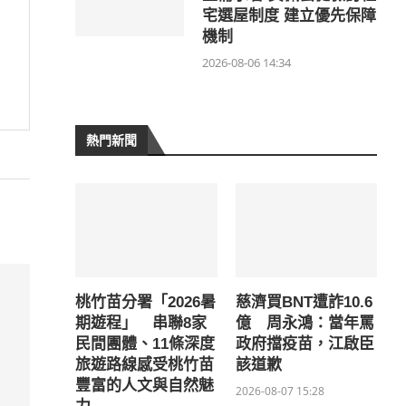
宅選屋制度 建立優先保障
機制
2026-08-06 14:34
熱門新聞
桃竹苗分署「2026暑
慈濟買BNT遭詐10.6
期遊程」 串聯8家
億 周永鴻：當年罵
民間團體、11條深度
政府擋疫苗，江啟臣
旅遊路線感受桃竹苗
該道歉
豐富的人文與自然魅
2026-08-07 15:28