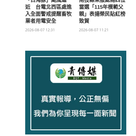
「白海豚」颱風逼
南投縣榮服處為四位
近 台電北西區處進
當選「115年模範父
入全面警戒提醒畜牧
親」表揚榮民貼紅榜
業者用電安全
致賀
2026-08-07 12:31
2026-08-07 11:21