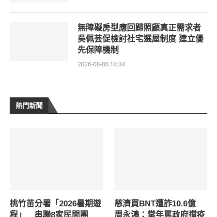
無障礙房型應回歸照顧真正需求者
吳佩芸促檢討社宅選屋制度 建立優
先保障機制
2026-08-06 14:34
熱門新聞
桃竹苗分署「2026暑期遊
慈濟買BNT遭詐10.6億
程」 串聯8家民間團
周永鴻：當年罵政府擋疫