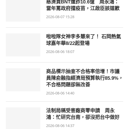
慈濟買BNT遭詐10.6億 周永鴻：
當年罵政府擋疫苗，江啟臣該道歉
2026-08-07 15:28
啦啦隊女神李多慧來了！ 石岡熱氣
球嘉年華8/22起登場
2026-08-06 18:07
商品標示抽查不合格率倍增！市議
員陳俞融指經濟局預算執行85.9%，
不合格問題卻無改善
2026-08-06 14:40
法制局稱受害廠商零申請 周永
鴻：忙研究台南，卻沒把台中做好
2026-08-06 14:37