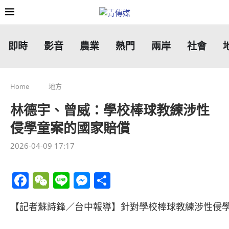
即時
影音
農業
熱門
兩岸
社會
Home
地方
林德宇、曾威：學校棒球教練涉性
侵學童案的國家賠償
2026-04-09 17:17
Facebook
WeChat
Line
Messenger
分
享
【記者蘇詩鋒／台中報導】針對學校棒球教練涉性侵學