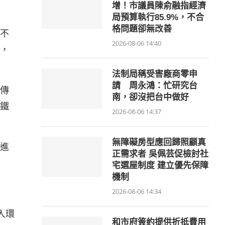
增！市議員陳俞融指經濟
局預算執行85.9%，不合
格問題卻無改善
不
2026-08-06 14:40
，
法制局稱受害廠商零申
請 周永鴻：忙研究台
傳
南，卻沒把台中做好
鐵
2026-08-06 14:37
無障礙房型應回歸照顧真
進
正需求者 吳佩芸促檢討社
宅選屋制度 建立優先保障
機制
2026-08-06 14:34
入環
和市府簽約提供折抵費用