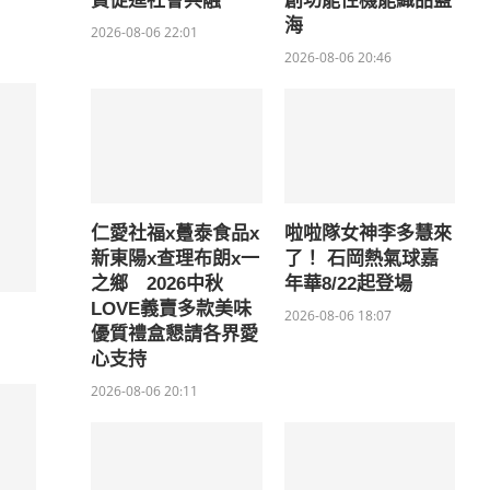
費促進社會共融
創功能性機能織品藍
海
2026-08-06 22:01
2026-08-06 20:46
仁愛社福x躉泰食品x
啦啦隊女神李多慧來
新東陽x查理布朗x一
了！ 石岡熱氣球嘉
之鄉 2026中秋
年華8/22起登場
LOVE義賣多款美味
2026-08-06 18:07
優質禮盒懇請各界愛
心支持
2026-08-06 20:11