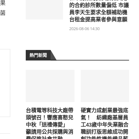
果
的合約診所數量偏低 市議
菌
員李天生要求全額補助機
台租金提高業者參與意願
2026-08-06 14:30
熱門新聞
台積電等科技大廠帶
硬實力成創業最強底
頭號召！響應喜憨兒
氣！ 紡織廠基層員
中秋「送禮傳愛」
工43歲中年失業融合
籲請用公共採購與消
職訓打版思維成功開