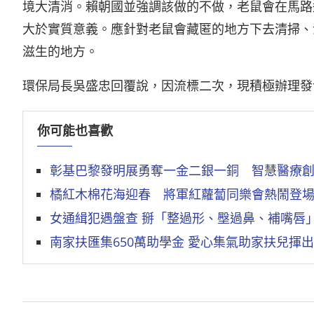
境大清消。賴朝國並強調該做的不做，老鼠會在馬路
大於實質意義。應針對老鼠會藏匿的地方下去清掃、
滋生的地方。
環保局長吳盛忠回覆說，因流標二次，現積極辦理發
你可能也喜歡
彰基巴黎發明展勇奪一金二銀一銅 智慧醫療
橘紅木棉花海迎春 將軍紅蘿蔔同樂會熱鬧登
女通緝犯遇盤查 掰「整過形、壂過鼻、補嘴唇
南家扶匯集650萬助學金 愛心集氣助家扶兒揮