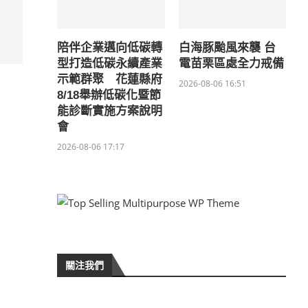
陪伴企業邁向低碳轉
白海豚颱風來襲 台
型打造低碳永續產業
電苗栗區處全力戒備
示範群聚 花蓮縣府
2026-08-06 16:51
8/18舉辦低碳化暨節
能診斷實施方案說明
會
2026-08-06 17:17
關注我們