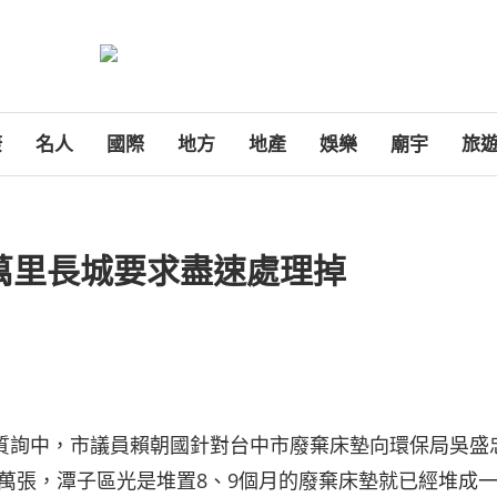
康
名人
國際
地方
地產
娛樂
廟宇
旅
像萬里長城要求盡速處理掉
天總質詢中，市議員賴朝國針對台中市廢棄床墊向環保局吳盛
1萬張，潭子區光是堆置8、9個月的廢棄床墊就已經堆成