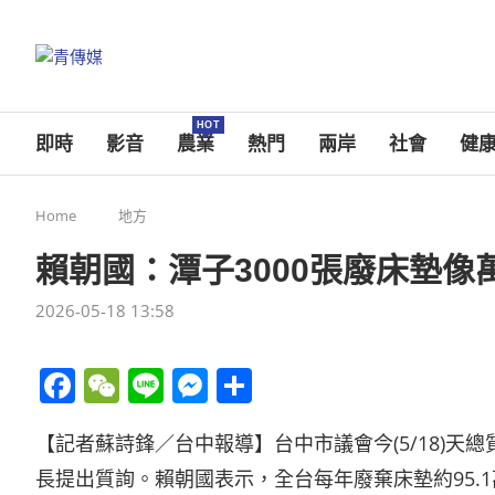
HOT
即時
影音
農業
熱門
兩岸
社會
健
Home
地方
賴朝國：潭子3000張廢床墊
2026-05-18 13:58
Facebook
WeChat
Line
Messenger
分
享
【記者蘇詩鋒／台中報導】台中市議會今(5/18)
長提出質詢。賴朝國表示，全台每年廢棄床墊約95.