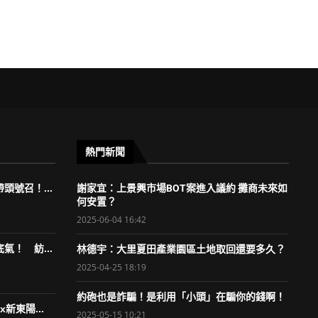
熱門新聞
頭號召！...
謝家宜：上景興市場BOT案進入議約 攤商未來如
何安置？
2025-06-04 16:42
氣！ 紡...
林德宇：大里夏田產業園區土地取回還要多久？
2025-04-25 18:19
約砲也是詐騙！是利用「小頭」在騙你的錢啊！
新東陽...
2025-05-15 10:21