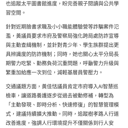
也追蹤太平圖書館進度，盼完善親子閱讀與公共學
習空間。
針對近期臉書求職及小小職能體驗營等詐騙案件氾
濫，黃議員要求市府及警察局強化跨局處防詐宣導
與主動查緝機制，並針對青少年、學生族群提出更
具辨識度的防詐機制；同時，她也關心太平分局長
期警力吃緊、勤務負荷沉重問題，呼籲警力升級與
繁重加給應一次到位，減輕基層員警壓力。
交通議題方面，黃佳恬議員肯定市府導入AI智慧巡
檢車，讓道路養護逐步從過去被動修補，轉型為
「主動發現、即時分析、快速修復」的智慧管理模
式，建議持續擴大推動。同時，追蹤樹孝路人行道
改善進度，強調人行環境提升不僅關係到行人安