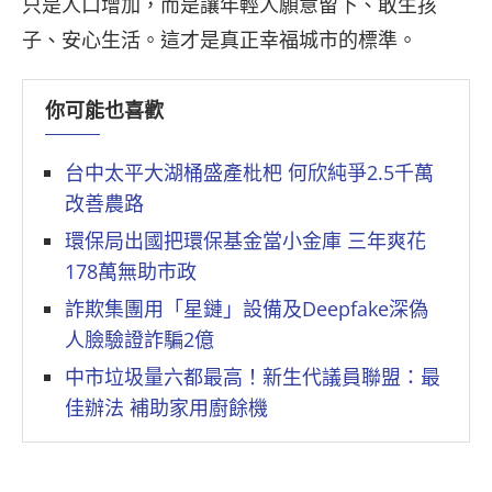
只是人口增加，而是讓年輕人願意留下、敢生孩
子、安心生活。這才是真正幸福城市的標準。
你可能也喜歡
台中太平大湖桶盛產枇杷 何欣純爭2.5千萬
改善農路
環保局出國把環保基金當小金庫 三年爽花
178萬無助市政
詐欺集團用「星鏈」設備及Deepfake深偽
人臉驗證詐騙2億
中市垃圾量六都最高！新生代議員聯盟：最
佳辦法 補助家用廚餘機