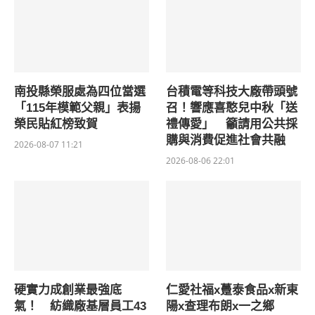
南投縣榮服處為四位當選
台積電等科技大廠帶頭號
「115年模範父親」表揚
召！響應喜憨兒中秋「送
榮民貼紅榜致賀
禮傳愛」 籲請用公共採
購與消費促進社會共融
2026-08-07 11:21
2026-08-06 22:01
硬實力成創業最強底
仁愛社福x躉泰食品x新東
氣！ 紡織廠基層員工43
陽x查理布朗x一之鄉