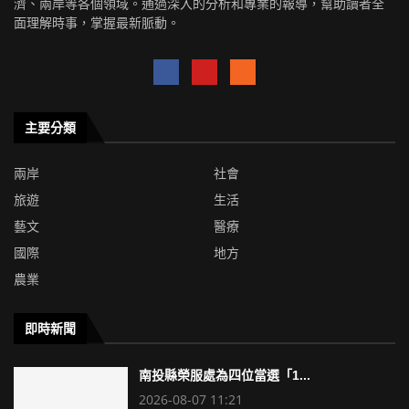
濟、兩岸等各個領域。通過深入的分析和專業的報導，幫助讀者全
面理解時事，掌握最新脈動。
主要分類
兩岸
社會
旅遊
生活
藝文
醫療
國際
地方
農業
即時新聞
南投縣榮服處為四位當選「1...
2026-08-07 11:21