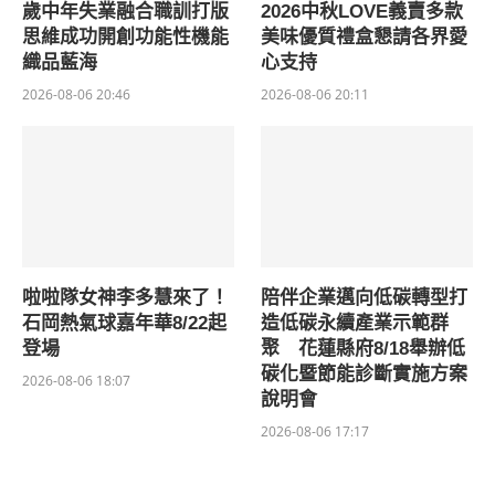
歲中年失業融合職訓打版
2026中秋LOVE義賣多款
思維成功開創功能性機能
美味優質禮盒懇請各界愛
織品藍海
心支持
2026-08-06 20:46
2026-08-06 20:11
啦啦隊女神李多慧來了！
陪伴企業邁向低碳轉型打
石岡熱氣球嘉年華8/22起
造低碳永續產業示範群
登場
聚 花蓮縣府8/18舉辦低
碳化暨節能診斷實施方案
2026-08-06 18:07
說明會
2026-08-06 17:17