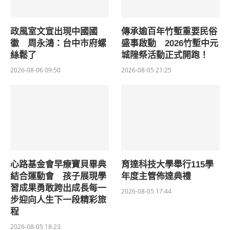
政風室文宣出現中國國
傳承逾百年竹塹重要民俗
徽 周永鴻：台中市府螺
盛事啟動 2026竹塹中元
絲鬆了
城隍祭活動正式開跑！
2026-08-06 09:50
2026-08-05 21:25
心路基金會早療寶貝畢典
育達科技大學舉行115學
結合運動會 孩子展現學
年度主管佈達典禮
習成果勇敢跨出成長每一
2026-08-05 17:44
步迎向人生下一段精彩旅
程
2026-08-05 18:23