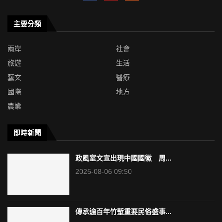
主要分類
兩岸
社會
旅遊
生活
藝文
醫療
國際
地方
農業
即時新聞
政風室文宣出現中國國徽 周...
2026-08-06 09:50
傳承逾百年竹塹重要民俗盛事...