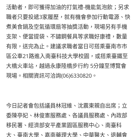
活動者，即可獲得加油的打氣禮-機能氣泡飲；另求
職者只要投遞3家履歷，就有機會參加行動電源、快
煮美食鍋及空氣循環扇等抽獎活動，現場另有手機
支架、便當提袋、不鏽鋼餐具等求職好康禮，數量
有限，送完為止。建議求職者當日可搭乘臺南市市
區公車21路進入南臺科技大學校園，或搭乘臺鐵至
大橋火車站，越過永康陸橋步行約 5分鐘至博覽會
現場。相關資訊可洽詢(06)6330820。
今日記者會包括議員林冠維、沈震東親自出席；立
委陳亭妃、林俊憲服務處、各議員服務處、內政部
移民署、經濟部安平產業園區服務中心、南臺科
大、臺南大學、嘉南藥理大學、中華醫大、退輔會