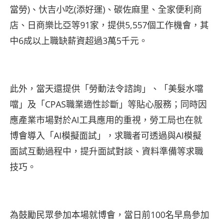
當勞)、忕吉小吃(添好運)、碳佐麻里、全家便利商
店、日商樂比亞等91家，提供5,557個工作機會，其
中6成以上職缺薪資超過3萬5千元。
此外，當天還提供「勞動法令諮詢」、「美髮水噹
噹」及「CPAS職業適性診斷」等貼心服務；同時因
應產業市場對於AI工具應用的重視，勞工局也在就
博會導入「AI模擬面試」，求職者可透過與AI模擬
面試互動過程中，提升面試對談、資料準備等求職
技巧。
為鼓勵民眾參加本場就博會，當日前100名早鳥參加