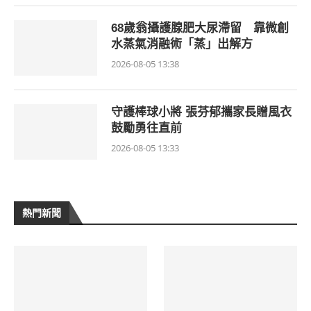
68歲翁攝護腺肥大尿滯留 靠微創
水蒸氣消融術「蒸」出解方
2026-08-05 13:38
守護棒球小將 張芬郁攜家長贈風衣
鼓勵勇往直前
2026-08-05 13:33
熱門新聞