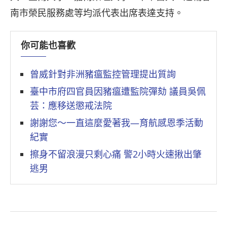
南市榮民服務處等均派代表出席表達支持。
你可能也喜歡
曾威針對非洲豬瘟監控管理提出質詢
臺中市府四官員因豬瘟遭監院彈劾 議員吳佩
芸：應移送懲戒法院
謝謝您～一直這麼愛著我—育航感恩季活動
紀實
擦身不留浪漫只剩心痛 警2小時火速揪出肇
逃男