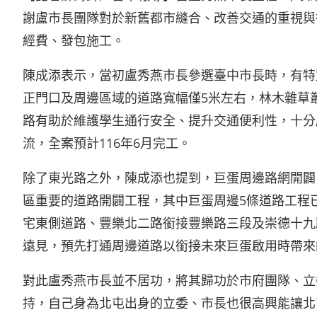
謝盧市長團隊對於新舊都市縫合、改善交通的重視與
經費、發包施工。
陳成添表示，當初盧秀燕市長參選臺中市長時，有特
正門口及周邊區域的道路寬幅僅5米左右，林木雜草
路有助於維護學生通行安全、提升交通便利性，十分
流，全案預計116年6月完工。
除了東光路之外，陳成添也提到，巨蛋周邊路網開闢
區重要的道路開闢工程，其中巨蛋周邊5條道路工程
宅東側道路、豐樂北二路銜接豐樂路三段及崇德十九路
遠見，預先打通周邊道路以銜接未來巨蛋啟用時帶來
對此盧秀燕市長並不居功，將其歸功於市府團隊、立
持，自己身為北屯出身的立委、市長也很高興能讓北