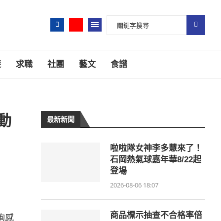
遊
求職
社團
藝文
食譜
動
最新新聞
啦啦隊女神李多慧來了！
石岡熱氣球嘉年華8/22起
登場
2026-08-06 18:07
商品標示抽查不合格率倍
詢感