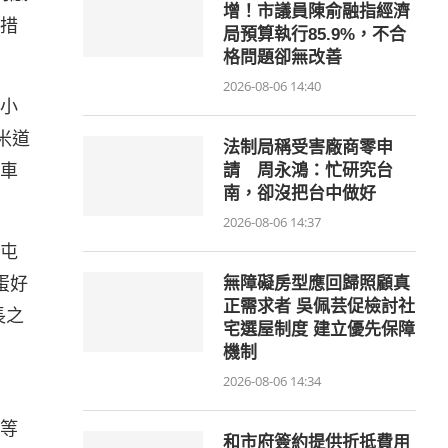
增！市議員陳俞融指經濟
措
局預算執行85.9%，不合
格問題卻無改善
2026-08-06 14:40
小
米道
法制局稱受害廠商零申
車
請 周永鴻：忙研究台
南，卻沒把台中做好
2026-08-06 14:37
屯
蛋好
無障礙房型應回歸照顧真
正需求者 吳佩芸促檢討社
長之
宅選屋制度 建立優先保障
機制
2026-08-06 14:34
等
和市府簽約提供折抵費用