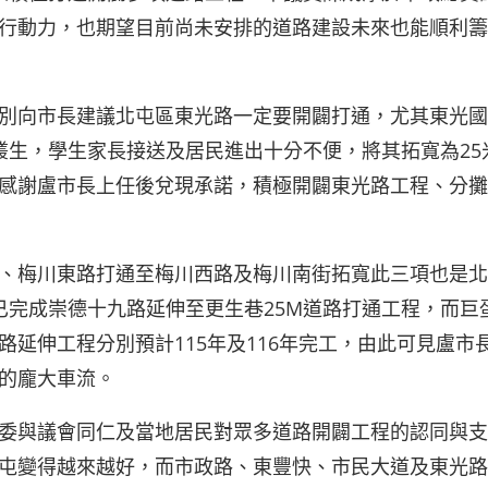
行動力，也期望目前尚未安排的道路建設未來也能順利籌
別向市長建議北屯區東光路一定要開闢打通，尤其東光國
叢生，學生家長接送及居民進出十分不便，將其拓寬為25
感謝盧市長上任後兌現承諾，積極開闢東光路工程、分攤
、梅川東路打通至梅川西路及梅川南街拓寬此三項也是北
已完成崇德十九路延伸至更生巷25M道路打通工程，而巨
延伸工程分別預計115年及116年完工，由此可見盧市
的龐大車流。
委與議會同仁及當地居民對眾多道路開闢工程的認同與支
屯變得越來越好，而市政路、東豐快、市民大道及東光路