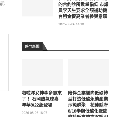
能
的合約診所數量偏低 市議
員李天生要求全額補助機
台租金提高業者參與意願
2026-08-06 14:30
熱門新聞
啦啦隊女神李多慧來
陪伴企業邁向低碳轉
了！ 石岡熱氣球嘉
型打造低碳永續產業
年華8/22起登場
示範群聚 花蓮縣府
8/18舉辦低碳化暨節
2026-08-06 18:07