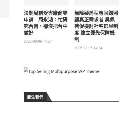
法制局稱受害廠商零
無障礙房型應回歸照
申請 周永鴻：忙研
顧真正需求者 吳佩
究台南，卻沒把台中
芸促檢討社宅選屋制
做好
度 建立優先保障機
制
2026-08-06 14:37
2026-08-06 14:34
關注我們