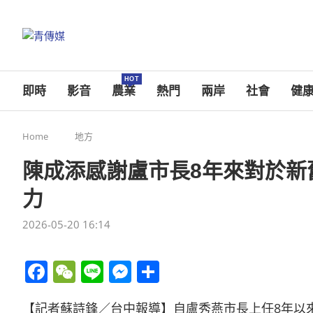
HOT
即時
影音
農業
熱門
兩岸
社會
健
Home
地方
陳成添感謝盧市長8年來對於新
力
2026-05-20 16:14
Facebook
WeChat
Line
Messenger
分
享
【記者蘇詩鋒／台中報導】自盧秀燕市長上任8年以