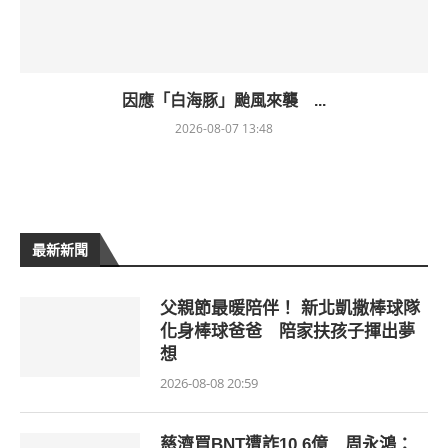
因應「白海豚」颱風來襲 ...
2026-08-07 13:48
最新新聞
父親節最暖陪伴！ 新北凱撒棒球隊
化身棒球爸爸 陪家扶孩子揮出夢
想
2026-08-08 20:59
慈濟買BNT遭詐10.6億 周永鴻：