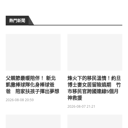
熱門新聞
父親節最暖陪伴！ 新北
烽火下的移民溫情！約旦
凱撒棒球隊化身棒球爸
博士妻女居留險過期 竹
爸 陪家扶孩子揮出夢想
市移民官跨國連線5個月
神救援
2026-08-08 20:59
2026-08-07 21:21