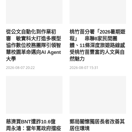
從公文自動化到作業初
桃竹苗分署「2026暑期遊
審 敏實科大打造多模型
程」 串聯8家民間團
協作數位校務團隊引領智
體、11條深度旅遊路線感
慧校園革命邁向AI Agent
受桃竹苗豐富的人文與自
大學
然魅力
2026-08-07 20:22
2026-08-07 15:31
慈濟買BNT遭詐10.6億
郵局關懷獨居長者改善其
周永鴻：當年罵政府擋疫
居住環境