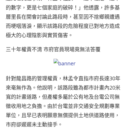
的數字，更是七個家庭的破碎！」他透露，許多基
層里長在開會討論此路段時，甚至因不捨鄉親遭遇
而哽咽落淚，顯示該路段的危險程度已對地方造成
極大的心理陰影與實質傷害。
三十年權責不清 市府官員現場竟無法答覆
針對龍昌路的管理權責，林孟令直指市府長達30年
來毫無作為。他說明，該路段雖為都市計畫內20米
寬的計畫道路，但產權多屬於公有地及台電公司無
徵收用地之負擔。由於台電並非交通安全規劃專業
單位，且早已表明願意無償提供土地供道路使用，
市府卻遲遲未主動接手。