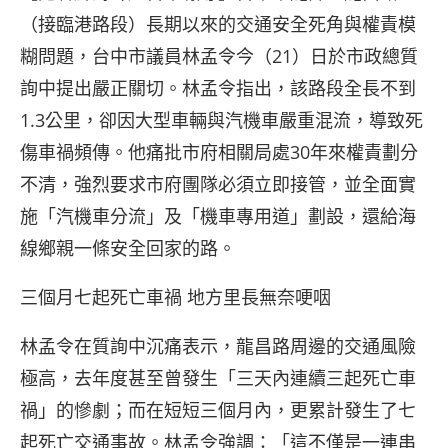
（接臨港路段）長期以來的交通安全死角與權責模
糊問題，台中市議員林孟令今（21）日於市政總質
詢中提出嚴正關切。林孟令指出，該路段全長不到
1.3公里，卻因大型車輛與汽機車嚴重混流，導致死
傷車禍頻傳。他痛批市府相關局處30年來權責劃分
不清，強烈要求市府團隊必須立即接管，並全面實
施「汽機車分流」及「機車專用道」劃設，還給海
線鄉親一條安全回家的路。
三個月七起死亡車禍 地方里長無奈哽咽
林孟令在質詢中沉痛表示，龍昌路周邊的交通風險
極高，去年度甚至曾發生「三天內連續三起死亡車
禍」的慘劇；而在短短三個月內，更累計發生了七
起死亡交通事故。林孟令強調：「這不僅是一連串