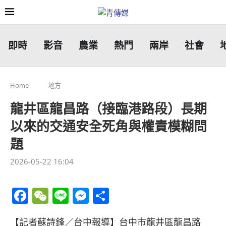
即時
影音
農業
熱門
兩岸
社會
Home
地方
龍井區龍昌路（接臨港路段）長期
以來的交通安全死角與權責模糊問
題
2026-05-22 16:04
Facebook
WeChat
Line
Messenger
分
享
【記者蘇詩鋒／台中報導】台中市龍井區龍昌路