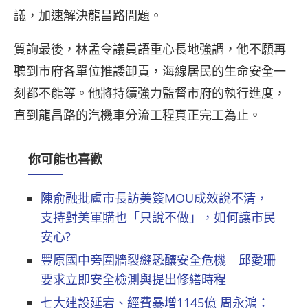
議，加速解決龍昌路問題。
質詢最後，林孟令議員語重心長地強調，他不願再
聽到市府各單位推諉卸責，海線居民的生命安全一
刻都不能等。他將持續強力監督市府的執行進度，
直到龍昌路的汽機車分流工程真正完工為止。
你可能也喜歡
陳俞融批盧市長訪美簽MOU成效說不清，
支持對美軍購也「只說不做」，如何讓市民
安心?
豐原國中旁圍牆裂縫恐釀安全危機 邱愛珊
要求立即安全檢測與提出修繕時程
七大建設延宕、經費暴增1145億 周永鴻：