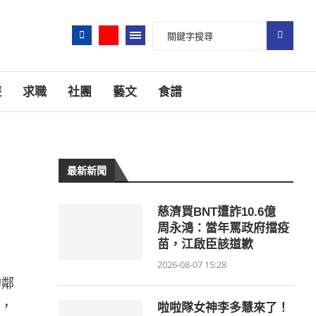
遊
求職
社團
藝文
食譜
最新新聞
慈濟買BNT遭詐10.6億
周永鴻：當年罵政府擋疫
苗，江啟臣該道歉
2026-08-07 15:28
的鄰
，
啦啦隊女神李多慧來了！