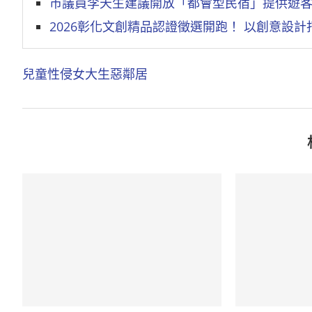
市議員李天生建議開放「都會型民宿」提供遊
2026彰化文創精品認證徵選開跑！ 以創意設
兒童性侵
女大生
惡鄰居