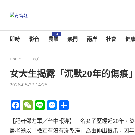
HOT
即時
影音
農業
熱門
兩岸
社會
健
Home
地方
女大生揭露「沉默20年的傷痕」
2026-05-27 14:25
Facebook
WeChat
Line
Messenger
分
享
【記者鄧力軍／台中報導】一名女子歷經近20年，
居老翁以「檢查有沒有洗乾淨」為由伸出狼爪，因年