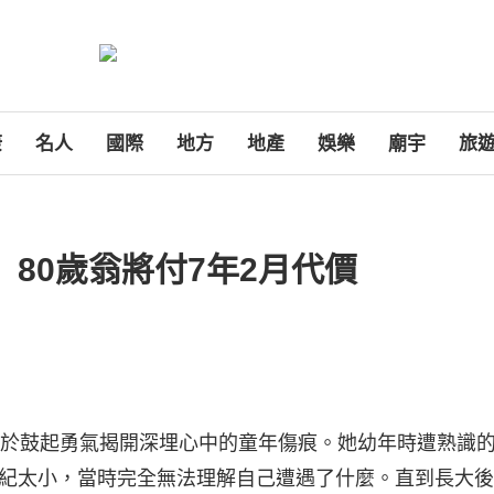
康
名人
國際
地方
地產
娛樂
廟宇
旅
 80歲翁將付7年2月代價
終於鼓起勇氣揭開深埋心中的童年傷痕。她幼年時遭熟識
紀太小，當時完全無法理解自己遭遇了什麼。直到長大後