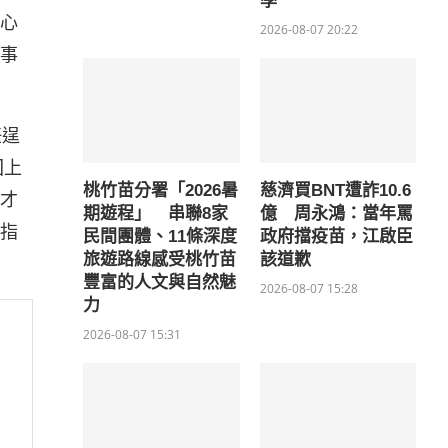
學
心
2026-08-07 20:22
事
任逞
回上
桃竹苗分署「2026暑
慈濟買BNT遭詐10.6
才
期遊程」 串聯8家
億 周永鴻：當年罵
指
民間團體、11條深度
政府擋疫苗，江啟臣
旅遊路線感受桃竹苗
該道歉
豐富的人文與自然魅
2026-08-07 15:28
力
2026-08-07 15:31