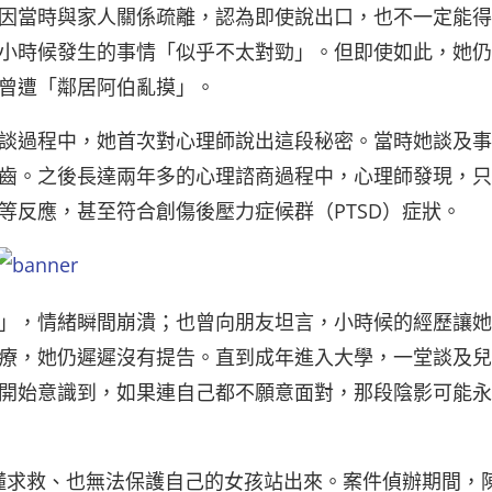
因當時與家人關係疏離，認為即使說出口，也不一定能得
小時候發生的事情「似乎不太對勁」。但即使如此，她仍
曾遭「鄰居阿伯亂摸」。
談過程中，她首次對心理師說出這段秘密。當時她談及事
齒。之後長達兩年多的心理諮商過程中，心理師發現，只
等反應，甚至符合創傷後壓力症候群（PTSD）症狀。
」，情緒瞬間崩潰；也曾向朋友坦言，小時候的經歷讓她
療，她仍遲遲沒有提告。直到成年進入大學，一堂談及兒
開始意識到，如果連自己都不願意面對，那段陰影可能永
懂求救、也無法保護自己的女孩站出來。案件偵辦期間，