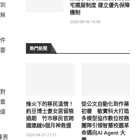
到
宅選屋制度 建立優先保障
機制
無
2026-08-06 14:34
件
熱門新聞
要
對
童
烽火下的移民溫情！
從公文自動化到作業
遠
約旦博士妻女居留險
初審 敏實科大打造
過期 竹市移民官跨
多模型協作數位校務
國連線5個月神救援
團隊引領智慧校園革
命邁向AI Agent 大
2026-08-07 21:21
陳男