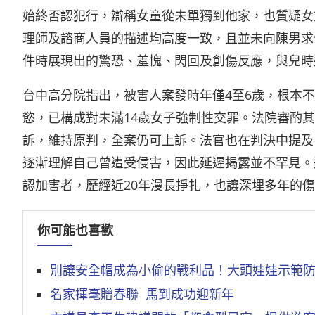
始終否認犯行，辯稱女童從未單獨到他家，也質疑女
理師及諮商人員的描述均高度一致，且並未向陳男求
件時展現出的驚恐、羞愧、閃回及創傷反應，與兒時
台中高分院指出，被害人案發時年僅4至6歲，根本
慾，已構成對未滿14歲女子強制性交罪。法院審酌
訴，維持原判，全案仍可上訴。法官也在判決中提及
逐漸理解自己曾遭受侵害，因此延遲揭露並不罕見。
認加害者，歷經近20年漫長掙扎，也讓深埋多年的
你可能也喜歡
別讓安全帽成為小偷的戰利品！大頭娃娃示範
名家揮毫贈春聯 馬到成功迎新年