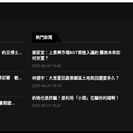
熱門新聞
約旦博士...
謝家宜：上景興市場BOT案進入議約 攤商未來如
何安置？
2025-06-04 16:42
初審 敏...
林德宇：大里夏田產業園區土地取回還要多久？
2025-04-25 18:19
約砲也是詐騙！是利用「小頭」在騙你的錢啊！
期遊...
2025-05-15 10:21