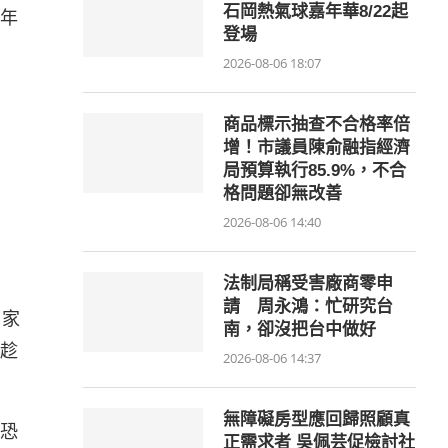
石岡熱氣球嘉年華8/22起
年
登場
。
2026-08-06 18:07
商品標示抽查不合格率倍
增！市議員陳俞融指經濟
局預算執行85.9%，不合
格問題卻無改善
2026-08-06 14:40
法制局稱受害廠商零申
請 周永鴻：忙研究台
男家
南，卻沒把台中做好
趁
2026-08-06 14:37
無障礙房型應回歸照顧真
恐
正需求者 吳佩芸促檢討社