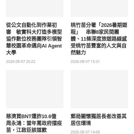
從公文自動化到作業初
桃竹苗分署「2026暑期遊
審 敏實科大打造多模型
程」 串聯8家民間團
協作數位校務團隊引領智
體、11條深度旅遊路線感
慧校園革命邁向AI Agent
受桃竹苗豐富的人文與自
大學
然魅力
2026-08-07 20:22
2026-08-07 15:31
慈濟買BNT遭詐10.6億
郵局關懷獨居長者改善其
周永鴻：當年罵政府擋疫
居住環境
苗，江啟臣該道歉
2026-08-07 14:09