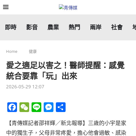
即時
影音
農業
熱門
兩岸
社會
Home
健康
愛之適足以害之！醫師提醒：感覺
統合要靠「玩」出來
2026-05-29 12:07
Facebook
WeChat
Line
Messenger
分
享
【青傳媒記者邵祥輝／新北報導】三歲的小宇是家
中的獨生子，父母非常疼愛，擔心他會過敏、感染