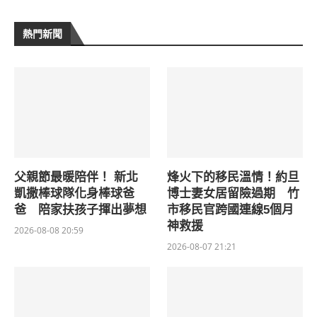
熱門新聞
父親節最暖陪伴！ 新北
烽火下的移民溫情！約旦
凱撒棒球隊化身棒球爸
博士妻女居留險過期 竹
爸 陪家扶孩子揮出夢想
市移民官跨國連線5個月
神救援
2026-08-08 20:59
2026-08-07 21:21