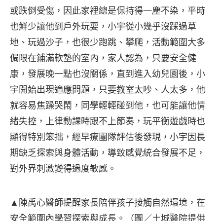
或跌倒受傷，因此家裡總是保持得一塵不染，平時
也鮮少讓他到戶外玩耍，小宇從小幾乎沒踩過草
地、玩過沙子，也很少跑跳、攀爬，活動範圍大多
侷限在鋪滿軟墊的室內，家人認為，只要安全健
康，發展晚一點也沒關係，直到進入幼兒園後，小
宇開始出現適應問題，只要教室太吵、人太多，他
就容易焦躁哭鬧，同學輕輕碰到他，也可能讓他情
緒失控，上律動課時跟不上節奏，玩平衡遊戲時也
顯得特別笨拙，經早療團隊評估後發現，小宇因長
期缺乏探索與身體活動，導致感覺統合發展不足，
對外界刺激變得過度敏感。
▲陳禹心醫師提醒家長陪伴孩子接觸自然環境，在
安全範圍內學習探索與成長。（圖／土城醫院提供