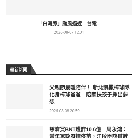
「白海豚」颱風逼近 台電...
2026-08-07 12:31
最新新聞
父親節最暖陪伴！ 新北凱撒棒球隊
化身棒球爸爸 陪家扶孩子揮出夢
想
2026-08-08 20:59
慈濟買BNT遭詐10.6億 周永鴻：
當年罵政府擋疫苗，江啟臣該道歉