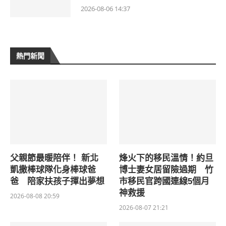
2026-08-06 14:37
熱門新聞
父親節最暖陪伴！ 新北
烽火下的移民溫情！約旦
凱撒棒球隊化身棒球爸
博士妻女居留險過期 竹
爸 陪家扶孩子揮出夢想
市移民官跨國連線5個月
神救援
2026-08-08 20:59
2026-08-07 21:21