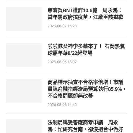
慈濟買BNT遭詐10.6億 周永鴻：
當年罵政府擋疫苗，江啟臣該道歉
2026-08-07 15:28
啦啦隊女神李多慧來了！ 石岡熱氣
球嘉年華8/22起登場
2026-08-06 18:07
商品標示抽查不合格率倍增！市議
員陳俞融指經濟局預算執行85.9%，
不合格問題卻無改善
2026-08-06 14:40
法制局稱受害廠商零申請 周永
鴻：忙研究台南，卻沒把台中做好