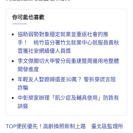
你可能也喜歡
協助弱勢對象穩定就業並重返社會的推
手！ 桃竹苗分署竹北就業中心就服員黃秋
雲獲社安網績優人員獎
李文傑關切大甲警分局重建暨周邊用地整體
開發進度
年輕友人娶媳婦還差30萬？ 警拆穿謊言阻
詐騙
中彰榮家辦理「肌少症及輔具使用」防跌有
訣竅
TOP便民優先！高齡換照新制上路 臺北區監理所