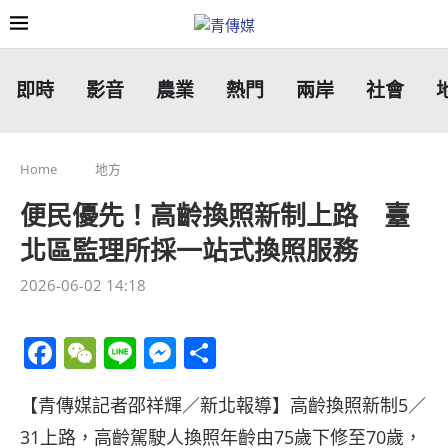
即時
影音
農業
熱門
兩岸
社會
Home
地方
便民優先！高齡換照新制上路 臺
北區監理所採一站式換照服務
2026-06-02 14:18
Facebook
WeChat
Line
Messenger
分
享
【青傳媒記者邵祥輝／新北報導】高齡換照新制5／
31上路，高齡駕駛人換照年齡由75歲下修至70歲，