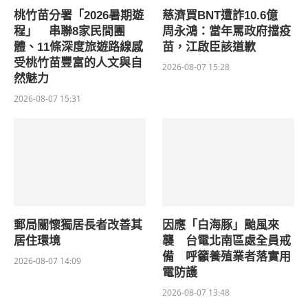
桃竹苗分署「2026暑期遊
慈濟買BNT遭詐10.6億
程」 串聯8家民間團
周永鴻：當年罵政府擋疫
體、11條深度旅遊路線感
苗，江啟臣該道歉
受桃竹苗豐富的人文與自
2026-08-07 15:28
然魅力
2026-08-07 15:31
郵局關懷獨居長者改善其
因應「白海豚」颱風來
居住環境
襲 台電北南區處全員戒
備 呼籲養殖業者落實用
2026-08-07 14:09
電防護
2026-08-07 13:48