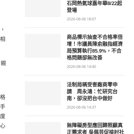
石岡熱氣球嘉年華8/22起
登場
2026-08-06 18:07
，
商品標示抽查不合格率倍
相
增！市議員陳俞融指經濟
局預算執行85.9%，不合
格問題卻無改善
，親
2026-08-06 14:40
法制局稱受害廠商零申
請 周永鴻：忙研究台
格
南，卻沒把台中做好
手
2026-08-06 14:37
度
心
無障礙房型應回歸照顧真
正需求者 吳佩芸促檢討社