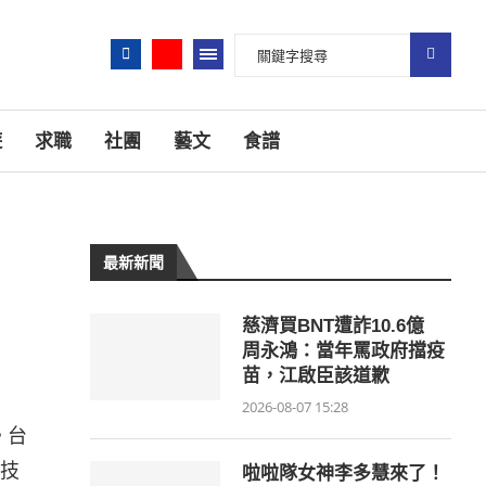
遊
求職
社團
藝文
食譜
最新新聞
慈濟買BNT遭詐10.6億
周永鴻：當年罵政府擋疫
苗，江啟臣該道歉
2026-08-07 15:28
。台
技
啦啦隊女神李多慧來了！