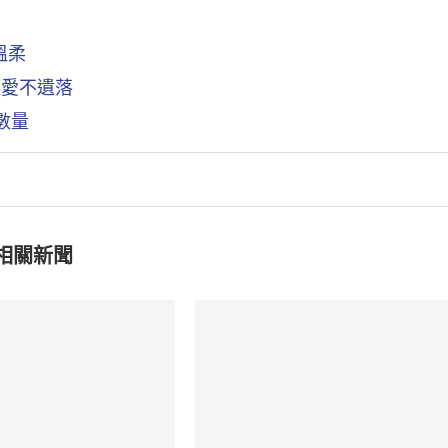
溫柔
讓愛不遺落
數量
相關新聞