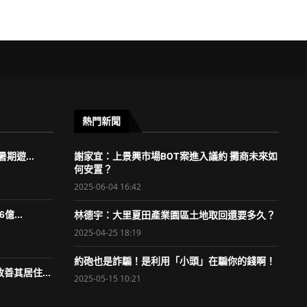
熱門新聞
期遊...
謝家宜：上景興市場BOT案進入議約 攤商未來如
何安置？
2025-06-04 16:42
億...
林德宇：大里夏田產業園區土地取回還要多久？
2025-04-25 18:19
約砲也是詐騙！是利用「小頭」在騙你的錢啊！
善其居住...
2025-05-15 10:21