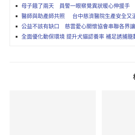
母子餓了兩天 員警一眼察覺異狀暖心伸援手
醫師與助產師共照 台中慈濟醫院生產安全又
公益不該有缺口 慈雲愛心關懷協會串聯各界
全面優化動保環境 提升犬貓認養率 補足誘捕籠