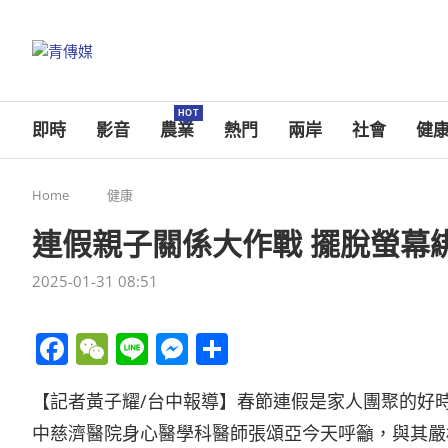
HOT
即時
影音
農業
熱門
兩岸
社會
健
Home
健康
連假親子關係大作戰 擺脫螢幕
2025-01-31 08:51
Facebook
WeChat
Line
Messenger
分
享
【記者黃子耀/台中報導】春節連假是家人團聚的好
中慈濟醫院身心醫學科醫師張頌亞今天呼籲，與其嚴