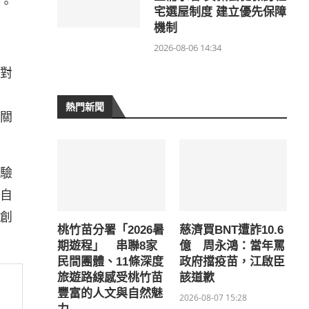
。
宅選屋制度 建立優先保障
機制
2026-08-06 14:34
對
熱門新聞
關
驗
自
創
桃竹苗分署「2026暑
慈濟買BNT遭詐10.6
期遊程」 串聯8家
億 周永鴻：當年罵
民間團體、11條深度
政府擋疫苗，江啟臣
旅遊路線感受桃竹苗
該道歉
豐富的人文與自然魅
2026-08-07 15:28