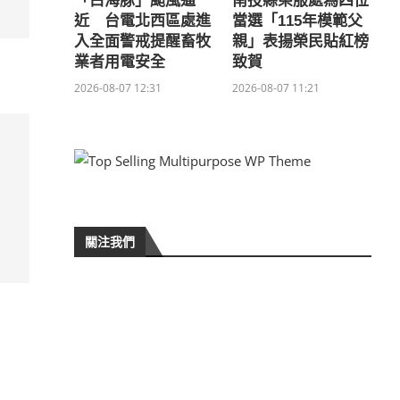
「白海豚」颱風逼
南投縣榮服處為四位
近 台電北西區處進
當選「115年模範父
入全面警戒提醒畜牧
親」表揚榮民貼紅榜
業者用電安全
致賀
2026-08-07 12:31
2026-08-07 11:21
關注我們