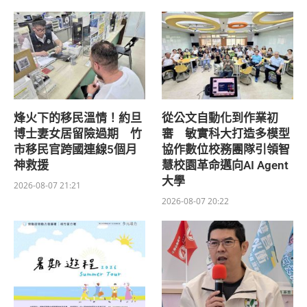
烽火下的移民溫情！約旦
從公文自動化到作業初
博士妻女居留險過期 竹
審 敏實科大打造多模型
市移民官跨國連線5個月
協作數位校務團隊引領智
神救援
慧校園革命邁向AI Agent
大學
2026-08-07 21:21
2026-08-07 20:22