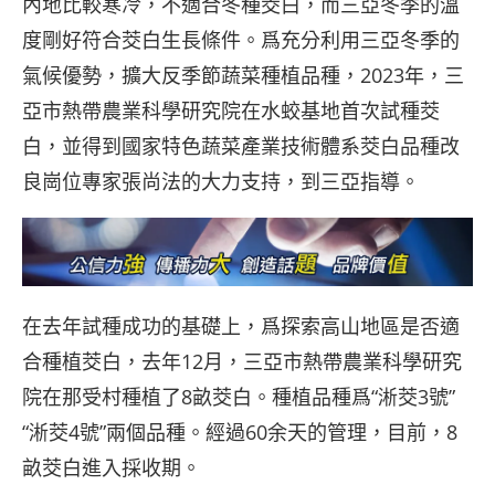
內地比較寒冷，不適合冬種茭白，而三亞冬季的溫
度剛好符合茭白生長條件。爲充分利用三亞冬季的
氣候優勢，擴大反季節蔬菜種植品種，2023年，三
亞市熱帶農業科學研究院在水蛟基地首次試種茭
白，並得到國家特色蔬菜產業技術體系茭白品種改
良崗位專家張尚法的大力支持，到三亞指導。
在去年試種成功的基礎上，爲探索高山地區是否適
合種植茭白，去年12月，三亞市熱帶農業科學研究
院在那受村種植了8畝茭白。種植品種爲“淅茭3號”
“淅茭4號”兩個品種。經過60余天的管理，目前，8
畝茭白進入採收期。