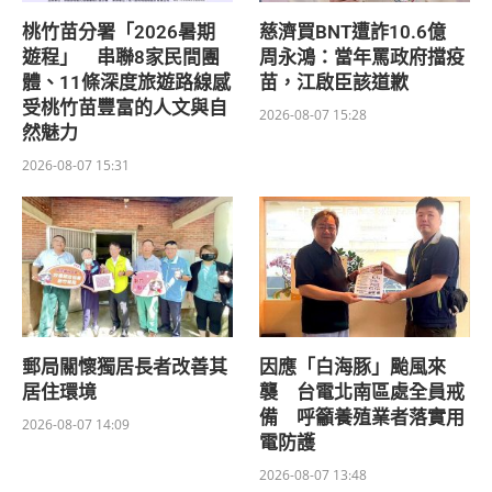
桃竹苗分署「2026暑期
慈濟買BNT遭詐10.6億
遊程」 串聯8家民間團
周永鴻：當年罵政府擋疫
體、11條深度旅遊路線感
苗，江啟臣該道歉
受桃竹苗豐富的人文與自
2026-08-07 15:28
然魅力
2026-08-07 15:31
郵局關懷獨居長者改善其
因應「白海豚」颱風來
居住環境
襲 台電北南區處全員戒
備 呼籲養殖業者落實用
2026-08-07 14:09
電防護
2026-08-07 13:48