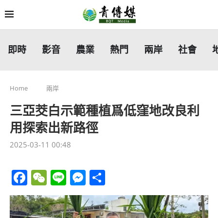
即時
影音
農業
熱門
兩岸
社會
Home
兩岸
三亞茭白示範種植爲低窪地改良利
用探索出新路徑
2025-03-11 00:48
Facebook
WeChat
Line
Messenger
分
享