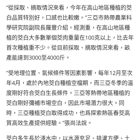
“從採取、摘取情況來看，今年在高山地區種植的茭
白品質特別好，口感也比較嫩。”三亞市熱帶農業科
學研究院副院長羅豐介紹。經測重，在高山地區種
植的茭白大多數單個茭肉重量在100克以上，比去年
首次種植重不少。從目前採取、摘取情況來看，畝
產能達到3000至4000斤。
“受地理位置、氣候條件等因素影響，每年12月至次
年4月，處於內地茭白種植空檔期，而三亞冬季的溫
度剛好符合茭白生長條件。三亞等熱帶地區種植的
茭白剛好彌補市場空白，因此市場潛力很大。同
時，三亞種植茭白取得成功，也爲探索熱區春茭高
質高效生產提供經驗。”張尚法說。
茭白多生長於淺水中，以水源充足、排灌方便、土