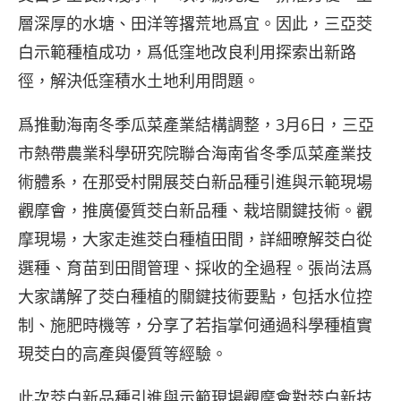
層深厚的水塘、田洋等撂荒地爲宜。因此，三亞茭
白示範種植成功，爲低窪地改良利用探索出新路
徑，解決低窪積水土地利用問題。
爲推動海南冬季瓜菜產業結構調整，3月6日，三亞
市熱帶農業科學研究院聯合海南省冬季瓜菜產業技
術體系，在那受村開展茭白新品種引進與示範現場
觀摩會，推廣優質茭白新品種、栽培關鍵技術。觀
摩現場，大家走進茭白種植田間，詳細暸解茭白從
選種、育苗到田間管理、採收的全過程。張尚法爲
大家講解了茭白種植的關鍵技術要點，包括水位控
制、施肥時機等，分享了若指掌何通過科學種植實
現茭白的高產與優質等經驗。
此次茭白新品種引進與示範現場觀摩會對茭白新技