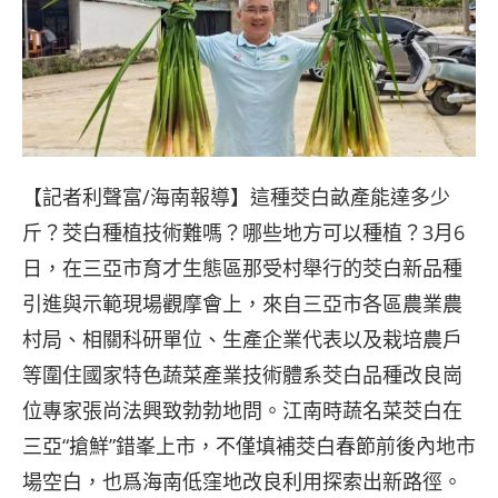
【記者利聲富/海南報導】這種茭白畝產能達多少
斤？茭白種植技術難嗎？哪些地方可以種植？3月6
日，在三亞市育才生態區那受村舉行的茭白新品種
引進與示範現場觀摩會上，來自三亞市各區農業農
村局、相關科研單位、生產企業代表以及栽培農戶
等圍住國家特色蔬菜產業技術體系茭白品種改良崗
位專家張尚法興致勃勃地問。江南時蔬名菜茭白在
三亞“搶鮮”錯峯上市，不僅填補茭白春節前後內地市
場空白，也爲海南低窪地改良利用探索出新路徑。