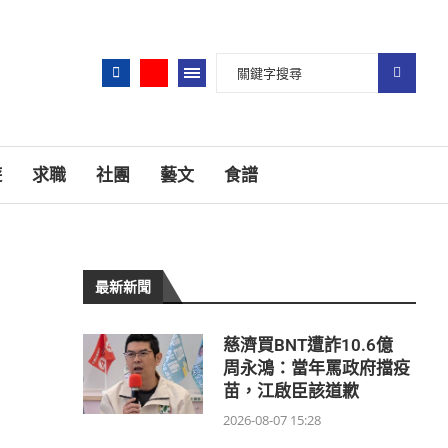
遊
求職
社團
藝文
食譜
最新新聞
慈濟買BNT遭詐10.6億
周永鴻：當年罵政府擋疫
苗，江啟臣該道歉
2026-08-07 15:28