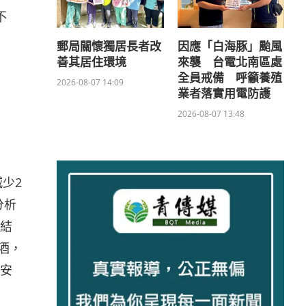
不
郵局關懷獨居長者改
因應「白海豚」颱風
善其居住環境
來襲 台電北南區處
全員戒備 呼籲養殖
2026-08-07 14:09
業者落實用電防護
2026-08-07 13:48
少2
分析
結
酒，
安