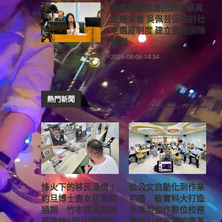
無障礙房型應回歸照顧真
正需求者 吳佩芸促檢討社
宅選屋制度 建立優先保障
機制
2026-08-06 14:34
熱門新聞
烽火下的移民溫情！
從公文自動化到作業
約旦博士妻女居留險
初審 敏實科大打造
過期 竹市移民官跨
多模型協作數位校務
國連線5個月神救援
團隊引領智慧校園革