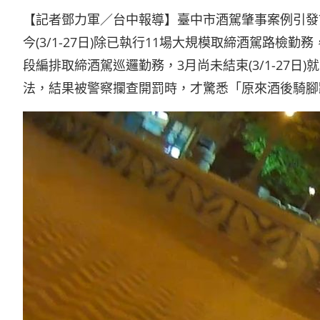
享
【記者鄧力軍／台中報導】臺中市酒駕肇事案例引發
今(3/1-27日)除已執行11場大規模取締酒駕路
段編排取締酒駕巡邏勤務，3月尚未結束(3/1-27
法，結果被警察攔查開罰時，才驚悉「原來酒後騎腳