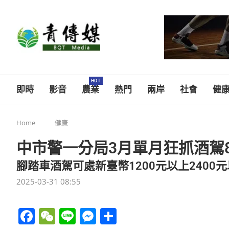
HOT
即時
影音
農業
熱門
兩岸
社會
健
Home
健康
中市警一分局3月單月狂抓酒駕8
腳踏車酒駕可處新臺幣1200元以上2400
2025-03-31 08:55
Facebook
WeChat
Line
Messenger
分