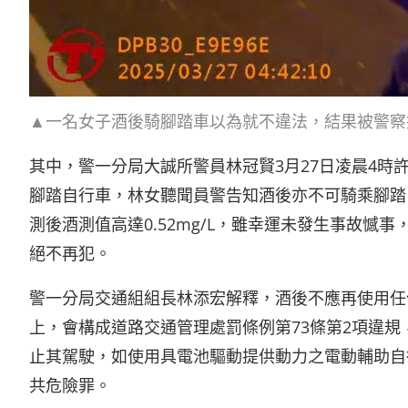
▲一名女子酒後騎腳踏車以為就不違法，結果被警察
其中，警一分局大誠所警員林冠賢3月27日凌晨4時許
腳踏自行車，林女聽聞員警告知酒後亦不可騎乘腳踏
測後酒測值高達0.52mg/L，雖幸運未發生事故
絕不再犯。
警一分局交通組組長林添宏解釋，酒後不應再使用任何
上，會構成道路交通管理處罰條例第73條第2項違
止其駕駛，如使用具電池驅動提供動力之電動輔助自行車，
共危險罪。