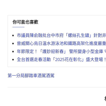
你可能也喜歡
市議員陳俞融批台中市府「螺絲孔生鏽」針對
曾威關心烏日溫水游泳池和鐵路高架化進度嚴
年節限定！「護鈔迎新春」 警所變身小型金庫 
全台首選走春活動「2025花在彰化」盛大登場
第一分局
腳踏車酒駕
酒駕