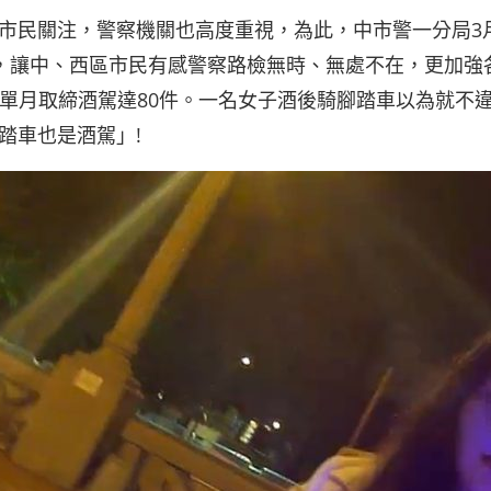
市民關注，警察機關也高度重視，為此，中市警一分局3
檢勤務，讓中、西區市民有感警察路檢無時、無處不在，更加強
日)就單月取締酒駕達80件。一名女子酒後騎腳踏車以為就不
踏車也是酒駕」!