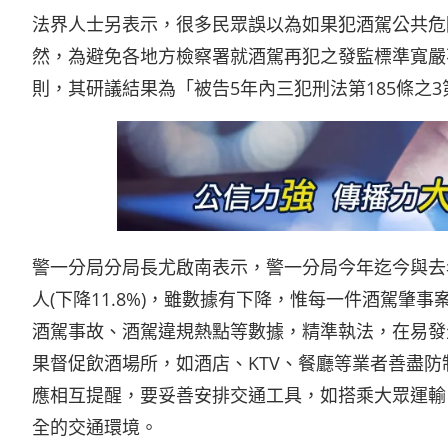
法界人士另表示，很多民眾誤以為如果犯酒駕公共危
然，為避免各地方檢察署就酒駕再犯之發監標準寬嚴
則，其研議結果為「被告5年內三犯刑法第185條之
警一分局分局長尤啟南表示，警一分局今年迄今與去年
人(下降11.8%)，雖數據有下降，惟每一件酒駕
酒駕事故、酒駕違規熱點等數據，精準執法，在易發
果督促飲酒場所，如酒店、KTV、餐廳等業者善盡
應相互提醒，要妥善安排交通工具，如搭乘大眾運輸
全的交通環境。