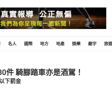
康
名人
國際
地方
地產
娛樂
廟宇
旅
0件 騎腳踏車亦是酒駕！
元以下罰金