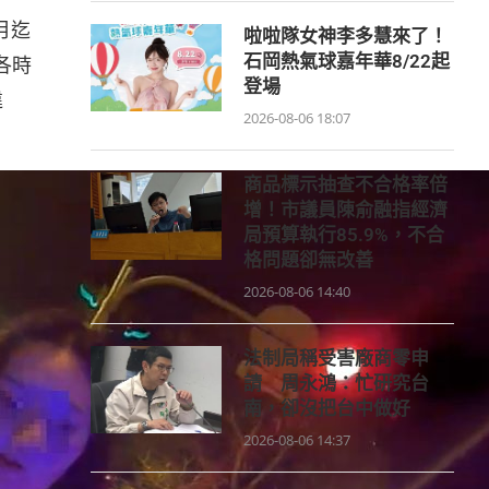
月迄
啦啦隊女神李多慧來了！
石岡熱氣球嘉年華8/22起
各時
登場
違
2026-08-06 18:07
商品標示抽查不合格率倍
增！市議員陳俞融指經濟
局預算執行85.9%，不合
格問題卻無改善
2026-08-06 14:40
法制局稱受害廠商零申
請 周永鴻：忙研究台
南，卻沒把台中做好
2026-08-06 14:37