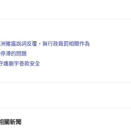
非洲豬瘟說詞反覆，無行政裁罰相關作為
重停滯的問題
守護廟宇善款安全
！
相關新聞