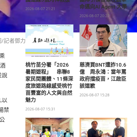
命邁向AI Agent 大學
2026-08-07 21:21
2026-08-07 20:22
/記者鄧力軍翻攝）
乘
桃竹苗分署「2026
慈濟買BNT遭詐10.6
酒
暑期遊程」 串聯8
億 周永鴻：當年罵
並說
家民間團體、11條深
政府擋疫苗，江啟臣
度旅遊路線感受桃竹
該道歉
苗豐富的人文與自然
2026-08-07 15:28
L以
魅力
場禁
2026-08-07 15:31
公