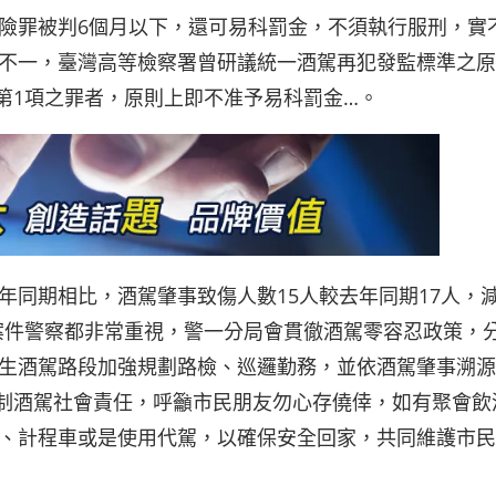
險罪被判6個月以下，還可易科罰金，不須執行服刑，實
不一，臺灣高等檢察署曾研議統一酒駕再犯發監標準之原
3第1項之罪者，原則上即不准予易科罰金…。
同期相比，酒駕肇事致傷人數15人較去年同期17人，減
肇事案件警察都非常重視，警一分局會貫徹酒駕零容忍政策，
生酒駕路段加強規劃路檢、巡邏勤務，並依酒駕肇事溯源
防制酒駕社會責任，呼籲市民朋友勿心存僥倖，如有聚會飲
、計程車或是使用代駕，以確保安全回家，共同維護市民