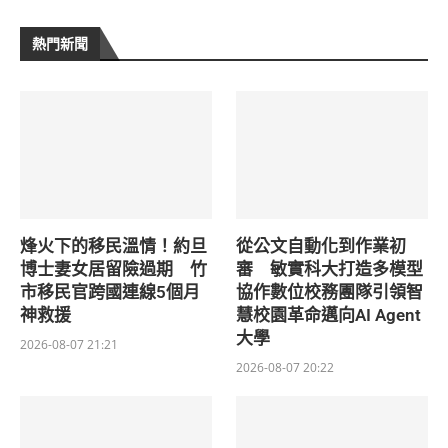
熱門新聞
烽火下的移民溫情！約旦
從公文自動化到作業初
博士妻女居留險過期 竹
審 敏實科大打造多模型
市移民官跨國連線5個月
協作數位校務團隊引領智
神救援
慧校園革命邁向AI Agent
大學
2026-08-07 21:21
2026-08-07 20:22