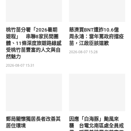
桃竹苗分署「2026暑期
慈濟買BNT遭詐10.6億
遊程」 串聯8家民間團
周永鴻：當年罵政府擋疫
體、11條深度旅遊路線感
苗，江啟臣該道歉
受桃竹苗豐富的人文與自
2026-08-07 15:28
然魅力
2026-08-07 15:31
郵局關懷獨居長者改善其
因應「白海豚」颱風來
居住環境
襲 台電北南區處全員戒