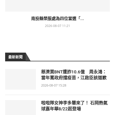
南投縣榮服處為四位當選「...
2026-08-07 11:21
最新新聞
慈濟買BNT遭詐10.6億 周永鴻：
當年罵政府擋疫苗，江啟臣該道歉
2026-08-07 15:28
啦啦隊女神李多慧來了！ 石岡熱氣
球嘉年華8/22起登場