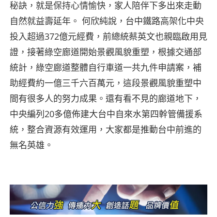
秘訣，就是保持心情愉快，家人陪伴下多出來走動
自然就益壽延年。 何欣純說，台中鐵路高架化中央
投入超過372億元經費，前總統蔡英文也親臨啟用見
證，接著綠空廊道開始景觀風貌重塑，根據交通部
統計，綠空廊道整體自行車道一共九件申請案，補
助經費約一億三千六百萬元，這段景觀風貌重塑中
間有很多人的努力成果。還有看不見的廊道地下，
中央編列20多億佈建大台中自來水第四幹管備援系
統，整合資源有效運用，大家都是推動台中前進的
無名英雄。