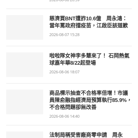
慈濟買BNT遭詐10.6億 周永鴻：
當年罵政府擋疫苗，江啟臣該道歉
2026-08-07 15:28
啦啦隊女神李多慧來了！ 石岡熱氣
球嘉年華8/22起登場
2026-08-06 18:07
商品標示抽查不合格率倍增！市議
員陳俞融指經濟局預算執行85.9%，
不合格問題卻無改善
2026-08-06 14:40
法制局稱受害廠商零申請 周永