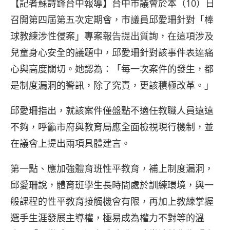
【記者蘇詩鋒台中報導】台中市議會於本（10）日
召開第四屆第五次定期會，市議員邱愛珊針對「棒
球教練涉性侵案」專案報告提出質詢，在這項涉及
兒童身心安全的議題中，邱愛珊針對該事件表達痛
心與高度關切。她認為：「每一次案件的發生，都
是制度漏洞的警訊，除了究責，更該積極改革。」
邱愛珊指出，就該案件僅盤點不適任教職人員遠遠
不夠，呼籲市府與教育局應全面檢視現行機制，並
在議會上提出兩項具體建言。
第一點、應加強體育班性平教育，補上制度漏洞，
邱愛珊說，體育班學生長時間處於訓練環境，與一
般課程的性平教育接觸機會有限，再加上教練掌握
選手生涯發展主導權，極易成為權力不對等的溫