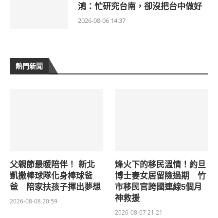
鴻：忙研究台南，卻沒把台中做好
2026-08-06 14:37
熱門新聞
父親節最暖陪伴！ 新北
烽火下的移民溫情！約旦
凱撒棒球隊化身棒球爸
博士妻女居留險過期 竹
爸 陪家扶孩子揮出夢想
市移民官跨國連線5個月
神救援
2026-08-08 20:59
2026-08-07 21:21