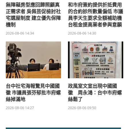
無障礙房型應回歸照顧真
和市府簽約提供折抵費用
正需求者 吳佩芸促檢討社
的合約診所數量偏低 市議
宅選屋制度 建立優先保障
員李天生要求全額補助機
機制
台租金提高業者參與意願
2026-08-06 14:34
2026-08-06 14:30
台中社宅海報驚見中國國
政風室文宣出現中國國
徽 市議員張芬郁批市府螺
徽 周永鴻：台中市府螺
絲掉滿地
絲鬆了
2026-08-06 14:27
2026-08-06 09:50