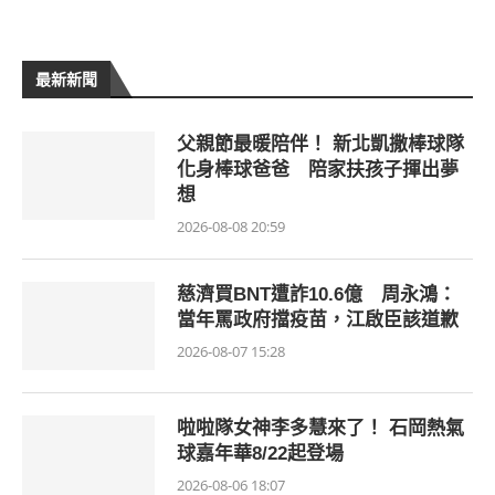
最新新聞
父親節最暖陪伴！ 新北凱撒棒球隊
化身棒球爸爸 陪家扶孩子揮出夢
想
2026-08-08 20:59
慈濟買BNT遭詐10.6億 周永鴻：
當年罵政府擋疫苗，江啟臣該道歉
2026-08-07 15:28
啦啦隊女神李多慧來了！ 石岡熱氣
球嘉年華8/22起登場
2026-08-06 18:07