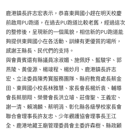
鹿港鎮長許志宏表示，恭喜東興國小趕在明天校慶
前啟用PU跑道，在過去PU跑道比較老舊，經過這次
的整修後，呈現新的一個風貌，相信新的PU跑道能
夠提供東興國小在各活動、訓練有更優質的場所，
感謝王縣長、民代們的支持。
與會貴賓還有縣議員凃淑媚、施佩妤、藍駿宇、郭
燕陵、黃俊源、楊竣程、楊妙月、鹿港鎮長許志
宏、立法委員陳秀寳服務團隊、縣府教育處長蔡金
田、東興國小校長林雅慧、家長會長楊炘袁、輔導
會長蔡朋翔、榮譽會長洪立璿、莊偉聖、王義宏、
謝一清、賴鴻麟、蔡明涓、彰化縣各級學校家長會
聯合會理事長許友忠、少年觀護協會理事長王江
全、鹿港地藏王廟管理委員會主委許森樹、縣政顧