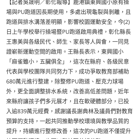
【記者吳晟明／彰化報導】鹿港鎮東興國小原有操
場與PU跑道因長期使用，多處出現龜裂與剝離，且
跑道與排水溝落差明顯，影響校園運動安全，今(2)
日上午學校舉行操場暨PU跑道啟用典禮，彰化縣長
王惠美與各級民代、師生、家長等人與會，一同見
證嶄新運動空間的啟用。王縣長表示，東興國小
「麻雀雖小，五臟俱全」，這次在縣府、各級民意
代表與學校團隊共同努力下，成功爭取教育部補助
680萬元進行整建，除整修PU跑道、壓克力球場
外，更全面調整排水系統，改善高低差問題，近年
來縣府讓孩子們多元展才，且在軟硬體部分，已投
入逾839萬元經費，感謝議長謝典林及議員們對教育
預算的支持，一起共同推動學校環境與教學品質的
提升，持續進行整修改善，這次的PU跑道不僅提升