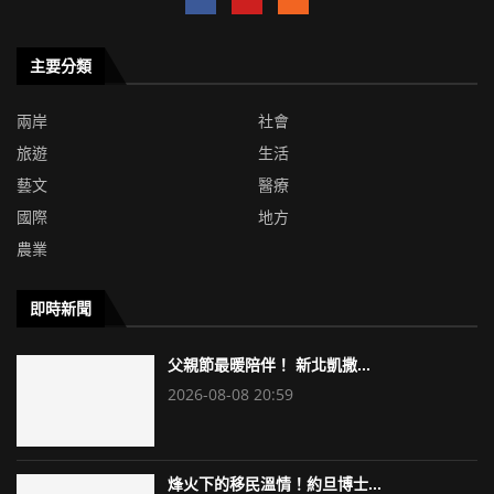
主要分類
兩岸
社會
旅遊
生活
藝文
醫療
國際
地方
農業
即時新聞
父親節最暖陪伴！ 新北凱撒...
2026-08-08 20:59
烽火下的移民溫情！約旦博士...