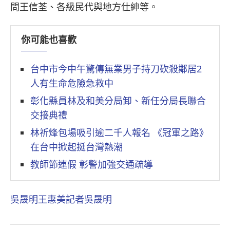
問王信荃、各級民代與地方仕紳等。
你可能也喜歡
台中市今中午驚傳無業男子持刀砍殺鄰居2
人有生命危險急救中
彰化縣員林及和美分局卸、新任分局長聯合
交接典禮
林祈烽包場吸引逾二千人報名 《冠軍之路》
在台中掀起挺台灣熱潮
教師節連假 彰警加強交通疏導
吳晟明
王惠美
記者吳晟明