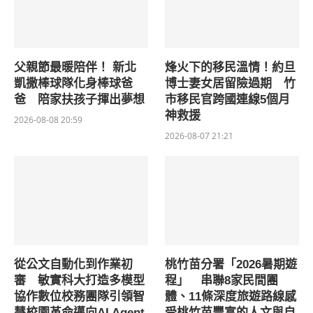
父親節最暖陪伴！ 新北
烽火下的移民溫情！約旦
凱撒棒球隊化身棒球爸
博士妻女居留險過期 竹
爸 陪家扶孩子揮出夢想
市移民官跨國連線5個月
神救援
2026-08-08 20:59
2026-08-07 21:21
從公文自動化到作業初
桃竹苗分署「2026暑期遊
審 敏實科大打造多模型
程」 串聯8家民間團
協作數位校務團隊引領智
體、11條深度旅遊路線感
慧校園革命邁向AI Agent
受桃竹苗豐富的人文與自