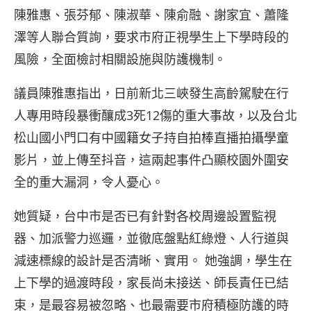
陳雅惠、張芬郁、陳淑華、陳俞融、謝家宜、蕭隆
澤等人聯合質詢，要求市府正視學生上下學時段的
風險，全面檢討相關設施與防護機制。
議員陳雅惠指出，日前新北三峽發生高齡駕駛在行
人專用時段暴衝釀成3死12傷的重大事故，以及台北
松山國小門口有中國籍女子持自拍棒直播拍攝學童
影片，並上傳至抖音，這兩起事件凸顯校園外圍安
全的重大漏洞，令人憂心。
她質疑，台中市是否已有針對各校周邊設置監視
器、加派警力巡邏，並徹底盤點紅綠燈、人行道與
減速標線的設計是否清晰、實用。 她強調，學生在
上下學的過渡時段，家長尚未接送、師長責任已結
束，是最容易被忽略、也最需要市府積極防護的時