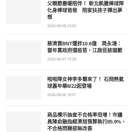
父親節最暖陪伴！ 新北凱撒棒球隊
化身棒球爸爸 陪家扶孩子揮出夢
想
2026-08-08 20:59
慈濟買BNT遭詐10.6億 周永鴻：
當年罵政府擋疫苗，江啟臣該道歉
2026-08-07 15:28
啦啦隊女神李多慧來了！ 石岡熱氣
球嘉年華8/22起登場
2026-08-06 18:07
商品標示抽查不合格率倍增！市議
員陳俞融指經濟局預算執行85.9%，
不合格問題卻無改善