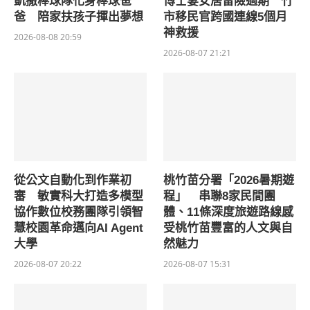
凱撒棒球隊化身棒球爸
博士妻女居留險過期 竹
爸 陪家扶孩子揮出夢想
市移民官跨國連線5個月
神救援
2026-08-08 20:59
2026-08-07 21:21
從公文自動化到作業初
桃竹苗分署「2026暑期遊
審 敏實科大打造多模型
程」 串聯8家民間團
協作數位校務團隊引領智
體、11條深度旅遊路線感
慧校園革命邁向AI Agent
受桃竹苗豐富的人文與自
大學
然魅力
2026-08-07 20:22
2026-08-07 15:31