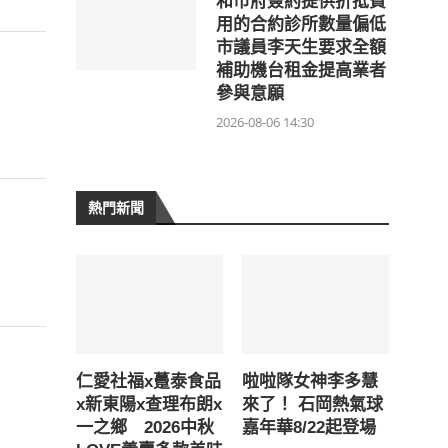
和市府簽約提供折抵費
用的合約診所數量偏低
市議員李天生要求全額
補助機台租金提高業者
參與意願
2026-08-06 14:30
熱門新聞
仁愛社福x躉泰食品
啦啦隊女神李多慧
x新東陽x查理布朗x
來了！ 石岡熱氣球
一之鄉 2026中秋
嘉年華8/22起登場