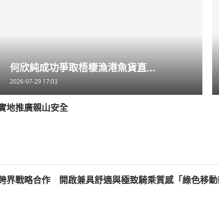
何欣純成功爭取梧棲漁港魚貨直...
2026-07-29 17:03
實地推廣親山安全
跨界戰略合作 開啟兼具舒適與極致騎乘質感「綠色移動