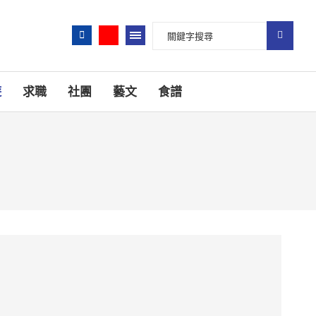
遊
求職
社團
藝文
食譜