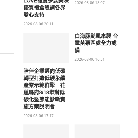
LOVE義賣多款美味
2026-08-06 18:07
優質禮盒懇請各界
愛心支持
2026-08-06 20:11
白海豚颱風來襲 台
電苗栗區處全力戒
備
2026-08-06 16:51
陪伴企業邁向低碳
轉型打造低碳永續
產業示範群聚 花
蓮縣府8/18舉辦低
碳化暨節能診斷實
施方案說明會
2026-08-06 17:17