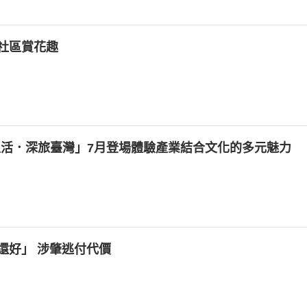
社區賞花趣
生活．深旅臺灣」7月登場體驗產業結合文化的多元魅力
還好」 涉肇逃付代價