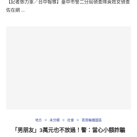
【記者鄧力軍／台中報導】臺中市警二分局偵查隊黃姓女偵查
佐在網 …
地方
未分類
社會
首頁輪播圖區
「男朋友」3萬元也不放過！警：當心小額詐騙