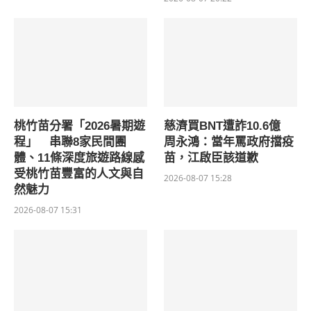
桃竹苗分署「2026暑期遊
慈濟買BNT遭詐10.6億
程」 串聯8家民間團
周永鴻：當年罵政府擋疫
體、11條深度旅遊路線感
苗，江啟臣該道歉
受桃竹苗豐富的人文與自
2026-08-07 15:28
然魅力
2026-08-07 15:31