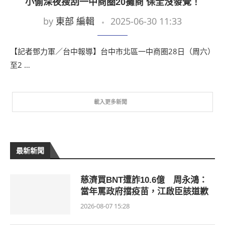
小偷深夜搜刮一中商圈20攤商 保全沒發覺！
by
東部 編輯
2025-06-30 11:33
【記者鄧力軍／台中報導】台中市北區一中商圈28日（周六）
至2 …
載入更多新聞
最新新聞
慈濟買BNT遭詐10.6億 周永鴻：
當年罵政府擋疫苗，江啟臣該道歉
2026-08-07 15:28