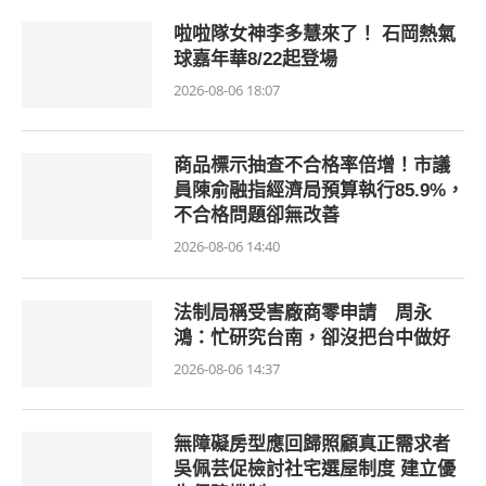
啦啦隊女神李多慧來了！ 石岡熱氣
球嘉年華8/22起登場
2026-08-06 18:07
商品標示抽查不合格率倍增！市議
員陳俞融指經濟局預算執行85.9%，
不合格問題卻無改善
2026-08-06 14:40
法制局稱受害廠商零申請 周永
鴻：忙研究台南，卻沒把台中做好
2026-08-06 14:37
無障礙房型應回歸照顧真正需求者
吳佩芸促檢討社宅選屋制度 建立優