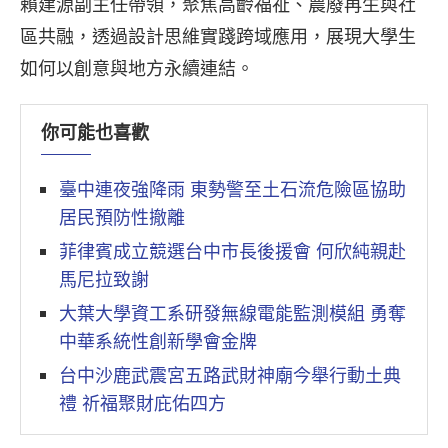
賴建源副主任帶領，聚焦高齡福祉、農廢再生與社
區共融，透過設計思維實踐跨域應用，展現大學生
如何以創意與地方永續連結。
你可能也喜歡
臺中連夜強降雨 東勢警至土石流危險區協助
居民預防性撤離
菲律賓成立競選台中市長後援會 何欣純親赴
馬尼拉致謝
大葉大學資工系研發無線電能監測模組 勇奪
中華系統性創新學會金牌
台中沙鹿武震宮五路武財神廟今舉行動土典
禮 祈福聚財庇佑四方