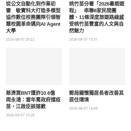
從公文自動化到作業初
桃竹苗分署「2026暑期遊
審 敏實科大打造多模型
程」 串聯8家民間團
協作數位校務團隊引領智
體、11條深度旅遊路線感
慧校園革命邁向AI Agent
受桃竹苗豐富的人文與自
大學
然魅力
2026-08-07 20:22
2026-08-07 15:31
慈濟買BNT遭詐10.6億
郵局關懷獨居長者改善其
周永鴻：當年罵政府擋疫
居住環境
苗，江啟臣該道歉
2026-08-07 14:09
2026-08-07 15:28