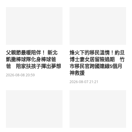
父親節最暖陪伴！ 新北
烽火下的移民溫情！約旦
凱撒棒球隊化身棒球爸
博士妻女居留險過期 竹
爸 陪家扶孩子揮出夢想
市移民官跨國連線5個月
神救援
2026-08-08 20:59
2026-08-07 21:21