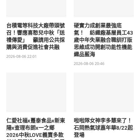
台積電等科技大廠帶頭號
硬實力成創業最強底
召！響應喜憨兒中秋「送
氣！ 紡織廠基層員工43
禮傳愛」 籲請用公共採
歲中年失業融合職訓打版
購與消費促進社會共融
思維成功開創功能性機能
織品藍海
2026-08-06 22:01
2026-08-06 20:46
仁愛社福x躉泰食品x新東
啦啦隊女神李多慧來了！
陽x查理布朗x一之鄉
石岡熱氣球嘉年華8/22起
2026中秋LOVE義賣多款
登場