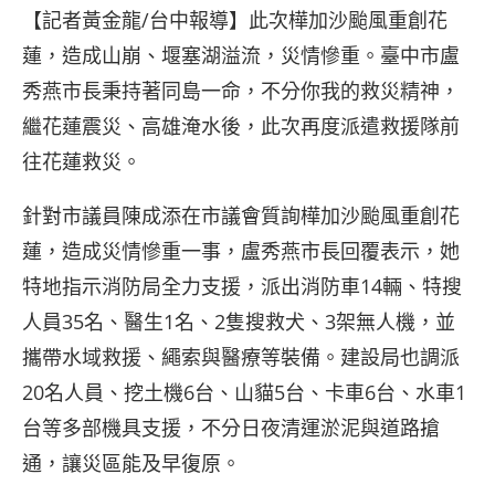
【記者黃金龍/台中報導】此次樺加沙颱風重創花
蓮，造成山崩、堰塞湖溢流，災情慘重。臺中市盧
秀燕市長秉持著同島一命，不分你我的救災精神，
繼花蓮震災、高雄淹水後，此次再度派遣救援隊前
往花蓮救災。
針對市議員陳成添在市議會質詢樺加沙颱風重創花
蓮，造成災情慘重一事，盧秀燕市長回覆表示，她
特地指示消防局全力支援，派出消防車14輛、特搜
人員35名、醫生1名、2隻搜救犬、3架無人機，並
攜帶水域救援、繩索與醫療等裝備。建設局也調派
20名人員、挖土機6台、山貓5台、卡車6台、水車1
台等多部機具支援，不分日夜清運淤泥與道路搶
通，讓災區能及早復原。