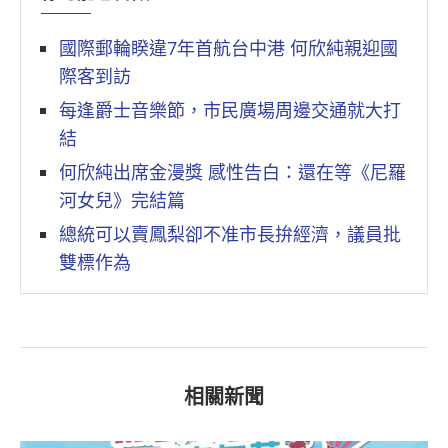
國際郵輪睽違7年首航台中港 何欣純親迎國
際客到訪
每逢爵士音樂節，市民廣場周邊交通就大打
結
何欣純出席金漫獎 感性告白：還在等《尼羅
河女兒》完結篇
總統可以賣鳳梨卻不准市長拚經濟，議員批
雙標作為
相關新聞