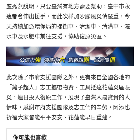
盧秀燕說明，只要臺灣有地方需要幫助，臺中市永
遠都會伸出援手，而此次樺加沙颱風災情嚴重，今
天持續加派環保局的掃街車、清潔車、清溝車、灑
水車及水肥車前往支援，協助復原災區。
此次除了市府支援團隊之外，更有來自全國各地的
「鏟子超人」志工攜帶物資、工具抵達花蓮災區賑
災，連日投入復原工作，展現了臺灣人最寶貴的人
情味，感謝市府支援團隊及志工們的辛勞，阿添也
祈福大家皆能平平安安、花蓮能早日重建。
你可能也喜歡