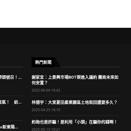
熱門新聞
頭號召！...
謝家宜：上景興市場BOT案進入議約 攤商未來如
何安置？
2025-06-04 16:42
氣！ 紡...
林德宇：大里夏田產業園區土地取回還要多久？
2025-04-25 18:19
約砲也是詐騙！是利用「小頭」在騙你的錢啊！
新東陽...
2025-05-15 10:21