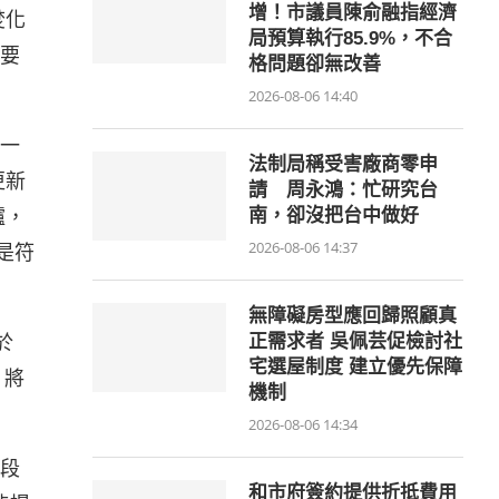
增！市議員陳俞融指經濟
焚化
局預算執行85.9%，不合
，要
格問題卻無改善
2026-08-06 14:40
一
法制局稱受害廠商零申
更新
請 周永鴻：忙研究台
爐，
南，卻沒把台中做好
2026-08-06 14:37
是符
無障礙房型應回歸照顧真
於
正需求者 吳佩芸促檢討社
宅選屋制度 建立優先保障
，將
機制
2026-08-06 14:34
段
和市府簽約提供折抵費用