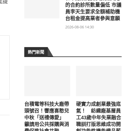
能提
的合約診所數量偏低 市議
員李天生要求全額補助機
台租金提高業者參與意願
2026-08-06 14:30
熱門新聞
台積電等科技大廠帶
硬實力成創業最強底
頭號召！響應喜憨兒
氣！ 紡織廠基層員
中秋「送禮傳愛」
工43歲中年失業融合
籲請用公共採購與消
職訓打版思維成功開