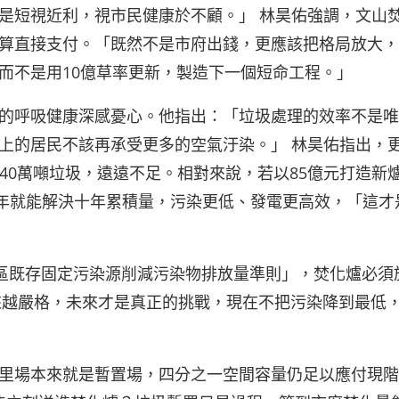
是短視近利，視市民健康於不顧。」 林昊佑強調，文山
預算直接支付。「既然不是市府出錢，更應該把格局放大
而不是用10億草率更新，製造下一個短命工程。」
的呼吸健康深感憂心。他指出：「垃圾處理的效率不是唯
上的居民不該再承受更多的空氣汙染。」 林昊佑指出，
理40萬噸垃圾，遠遠不足。相對來說，若以85億元打造新
到四年就能解決十年累積量，污染更低、發電更高效，「這才
制區既存固定污染源削減污染物排放量準則」，焚化爐必須
越來越嚴格，未來才是真正的挑戰，現在不把污染降到最低
里場本來就是暫置場，四分之一空間容量仍足以應付現階