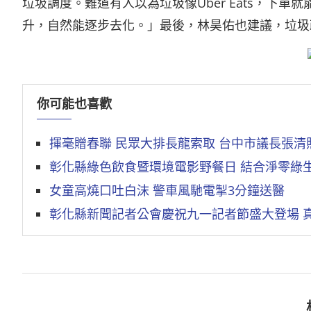
垃圾調度。難道有人以為垃圾像Uber Eats，下
升，自然能逐步去化。」最後，林昊佑也建議，垃圾
你可能也喜歡
揮毫贈春聯 民眾大排長龍索取 台中市議長張
彰化縣綠色飲食暨環境電影野餐日 結合淨零綠生
女童高燒口吐白沫 警車風馳電掣3分鐘送醫
彰化縣新聞記者公會慶祝九一記者節盛大登場 