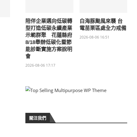
陪伴企業邁向低碳轉
白海豚颱風來襲 台
型打造低碳永續產業
電苗栗區處全力戒備
示範群聚 花蓮縣府
2026-08-06 16:51
8/18舉辦低碳化暨節
能診斷實施方案說明
會
2026-08-06 17:17
關注我們