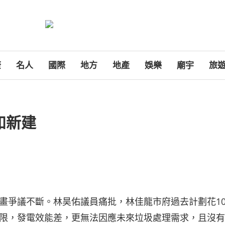
康
名人
國際
地方
地產
娛樂
廟宇
旅
如新建
畫爭議不斷。林昊佑議員痛批，林佳龍市府過去計劃花1
限，發電效能差，更無法因應未來垃圾處理需求，且沒有