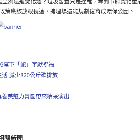
單就能立刻送進焚化爐？垃圾暫置只是過程，等到市府焚化量
政策應該放眼長遠，掩埋場還能規劃復育成環保公園。
清照寫下「蛇」字獻祝福
活 減少820公斤碳排放
真善美魅力舞團帶來精采演出
相關新聞