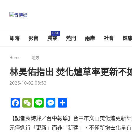
HOT
即時
影音
農業
熱門
兩岸
社會
健
Home
地方
林昊佑指出 焚化爐草率更新不
2025-10-02 08:53
Facebook
WeChat
Line
Messenger
分
享
【記者蘇詩鋒／台中報導】台中市文山焚化爐更新計
元僅進行「更新」而非「新建」，不僅新增去化量有