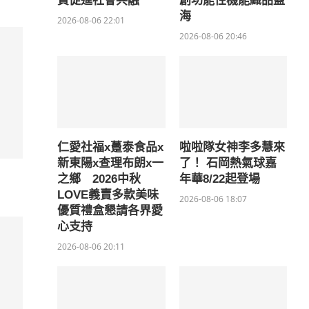
費促進社會共融
創功能性機能織品藍
海
2026-08-06 22:01
2026-08-06 20:46
仁愛社福x躉泰食品x
啦啦隊女神李多慧來
新東陽x查理布朗x一
了！ 石岡熱氣球嘉
之鄉 2026中秋
年華8/22起登場
LOVE義賣多款美味
2026-08-06 18:07
優質禮盒懇請各界愛
心支持
2026-08-06 20:11