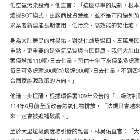
低空氣污染設備。他直言：「這麼草率的規劃，根本
爐採BOT模式，由廠商投資營運，並不是市府編列
求業者新建能長期使用、低污染、高效能的焚化爐，
身為大肚居民的林昊佑，對焚化爐周邊四、五萬居民
重點，更重要的是空氣品質與市民健康。我們大肚山
案僅增加110噸/日去化量，預估十年下來僅能多處
每日可多處理300噸垃圾達900噸/日去化量，不
合國家能源政策的方向。」
他進一步提醒，根據環保署109年公告的「三級防
114年6月前全面改善氮氧化物排放，「法規只會
來一定會被迫補破網。」
至於大里垃圾調度場引發的雜音，林昊佑直言：「大