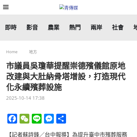
即時
影音
農業
熱門
兩岸
社會
Home
地方
市議員吳瓊華提醒崇德殯儀館原地
改建與大肚納骨塔增設，打造現代
化永續殯葬設施
2025-10-14 17:38
Facebook
WeChat
Line
Messenger
分
享
【記者蘇詩鋒／台中報導】為提升臺中市殯葬服務