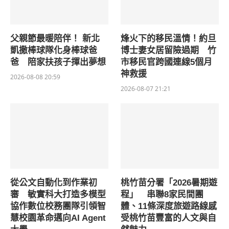
父親節最暖陪伴！ 新北
烽火下的移民溫情！約旦
凱撒棒球隊化身棒球爸
博士妻女居留險過期 竹
爸 陪家扶孩子揮出夢想
市移民官跨國連線5個月
神救援
2026-08-08 20:59
2026-08-07 21:21
從公文自動化到作業初
桃竹苗分署「2026暑期遊
審 敏實科大打造多模型
程」 串聯8家民間團
協作數位校務團隊引領智
體、11條深度旅遊路線感
慧校園革命邁向AI Agent
受桃竹苗豐富的人文與自