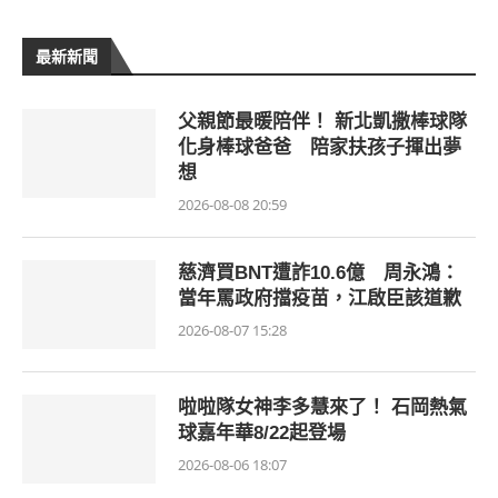
最新新聞
父親節最暖陪伴！ 新北凱撒棒球隊
化身棒球爸爸 陪家扶孩子揮出夢
想
2026-08-08 20:59
慈濟買BNT遭詐10.6億 周永鴻：
當年罵政府擋疫苗，江啟臣該道歉
2026-08-07 15:28
啦啦隊女神李多慧來了！ 石岡熱氣
球嘉年華8/22起登場
2026-08-06 18:07