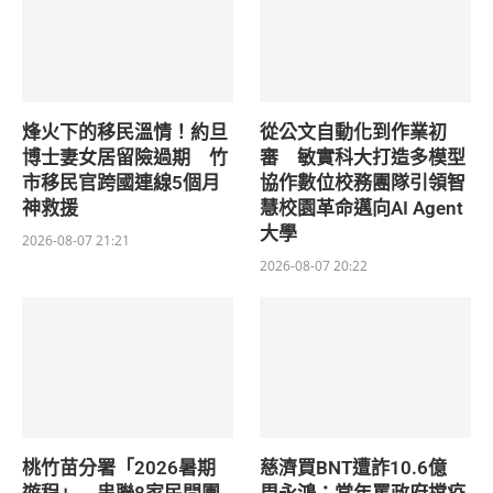
烽火下的移民溫情！約旦
從公文自動化到作業初
博士妻女居留險過期 竹
審 敏實科大打造多模型
市移民官跨國連線5個月
協作數位校務團隊引領智
神救援
慧校園革命邁向AI Agent
大學
2026-08-07 21:21
2026-08-07 20:22
桃竹苗分署「2026暑期
慈濟買BNT遭詐10.6億
遊程」 串聯8家民間團
周永鴻：當年罵政府擋疫