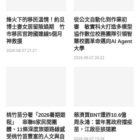
烽火下的移民溫情！約旦
從公文自動化到作業初
博士妻女居留險過期 竹
審 敏實科大打造多模型
市移民官跨國連線5個月
協作數位校務團隊引領智
神救援
慧校園革命邁向AI Agent
大學
2026-08-07 21:21
2026-08-07 20:22
桃竹苗分署「2026暑期遊
慈濟買BNT遭詐10.6億
程」 串聯8家民間團
周永鴻：當年罵政府擋疫
體、11條深度旅遊路線感
苗，江啟臣該道歉
受桃竹苗豐富的人文與自
2026-08-07 15:28