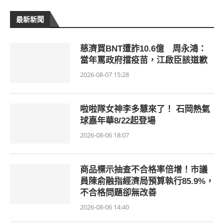
最新新聞
慈濟買BNT遭詐10.6億 周永鴻：
當年罵政府擋疫苗，江啟臣該道歉
2026-08-07 15:28
啦啦隊女神李多慧來了！ 石岡熱氣
球嘉年華8/22起登場
2026-08-06 18:07
商品標示抽查不合格率倍增！市議
員陳俞融指經濟局預算執行85.9%，
不合格問題卻無改善
2026-08-06 14:40