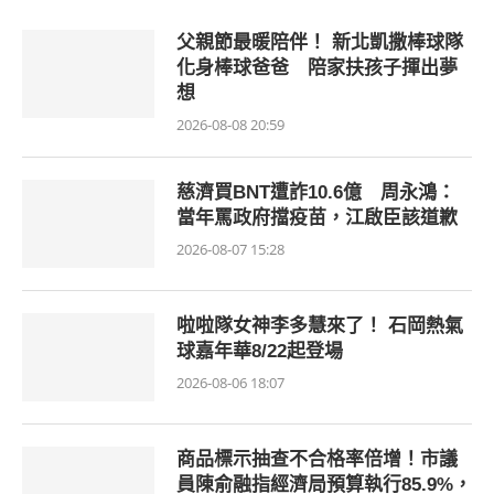
父親節最暖陪伴！ 新北凱撒棒球隊
化身棒球爸爸 陪家扶孩子揮出夢
想
2026-08-08 20:59
慈濟買BNT遭詐10.6億 周永鴻：
當年罵政府擋疫苗，江啟臣該道歉
2026-08-07 15:28
啦啦隊女神李多慧來了！ 石岡熱氣
球嘉年華8/22起登場
2026-08-06 18:07
商品標示抽查不合格率倍增！市議
員陳俞融指經濟局預算執行85.9%，