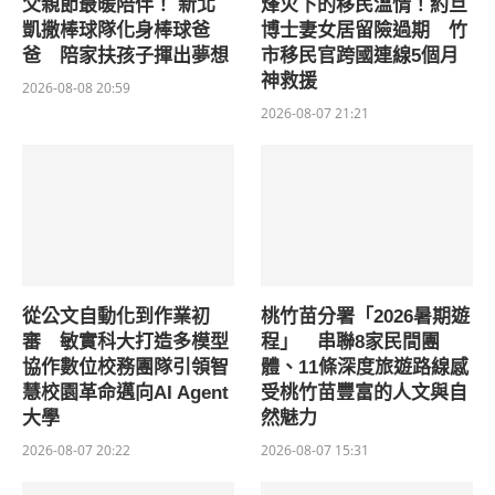
父親節最暖陪伴！ 新北
烽火下的移民溫情！約旦
凱撒棒球隊化身棒球爸
博士妻女居留險過期 竹
爸 陪家扶孩子揮出夢想
市移民官跨國連線5個月
神救援
2026-08-08 20:59
2026-08-07 21:21
從公文自動化到作業初
桃竹苗分署「2026暑期遊
審 敏實科大打造多模型
程」 串聯8家民間團
協作數位校務團隊引領智
體、11條深度旅遊路線感
慧校園革命邁向AI Agent
受桃竹苗豐富的人文與自
大學
然魅力
2026-08-07 20:22
2026-08-07 15:31