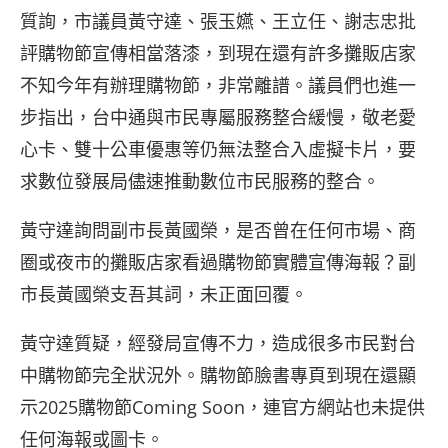
質詢，市議員黃守達、張玉嬿、王立任、謝志忠批
評購物節宣傳相當落漆，到現在還有許多攤販店家
不知今年有辦理購物節，非常離譜。議員們也進一
步指出，台中通與市民專屬服務整合緩慢，敬老愛
心卡、雙十公車優惠等仍無法整合入虛擬卡片，要
求數位發展局儘速推動數位市民服務的整合。
黃守達詢問副市長黃國榮，是否曾在任何市場、商
圈或夜市的攤販店家看過購物節實體宣傳海報？副
市長黃國榮支吾其詞，未正面回覆。
黃守達質疑，經發局宣傳不力，造成很多市民對台
中購物節完全狀況外。購物節臉書專頁到現在還顯
示2025購物節Coming Soon，連官方網站也未提供
任何海報或圖卡。