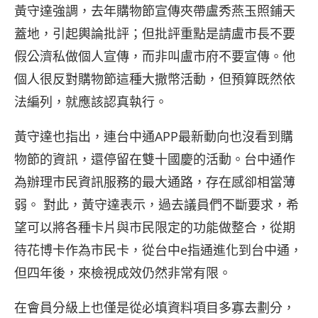
黃守達強調，去年購物節宣傳夾帶盧秀燕玉照鋪天
蓋地，引起輿論批評；但批評重點是請盧市長不要
假公濟私做個人宣傳，而非叫盧市府不要宣傳。他
個人很反對購物節這種大撒幣活動，但預算既然依
法編列，就應該認真執行。
黃守達也指出，連台中通APP最新動向也沒看到購
物節的資訊，還停留在雙十國慶的活動。台中通作
為辦理市民資訊服務的最大通路，存在感卻相當薄
弱。 對此，黃守達表示，過去議員們不斷要求，希
望可以將各種卡片與市民限定的功能做整合，從期
待花博卡作為市民卡，從台中e指通進化到台中通，
但四年後，來檢視成效仍然非常有限。
在會員分級上也僅是從必填資料項目多寡去劃分，