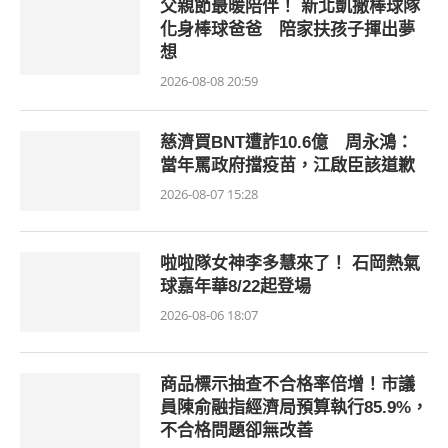
父親節最暖陪伴！ 新北凱撒棒球隊
化身棒球爸爸 陪家扶孩子揮出夢
想
2026-08-08 20:59
慈濟買BNT遭詐10.6億 周永鴻：
當年罵政府擋疫苗，江啟臣該道歉
2026-08-07 15:28
啦啦隊女神李多慧來了！ 石岡熱氣
球嘉年華8/22起登場
2026-08-06 18:07
商品標示抽查不合格率倍增！市議
員陳俞融指經濟局預算執行85.9%，
不合格問題卻無改善