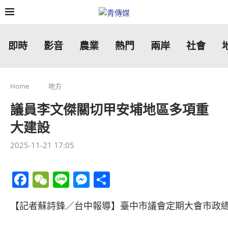
即時
影音
農業
熱門
兩岸
社會
Home
地方
議員李文傑關切甲安埔地區多項重
大建設
2025-11-21 17:05
Facebook
WeChat
Line
Messenger
分
享
【記者蘇詩鋒／台中報導】臺中市議會定期大會市政