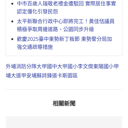
中市百歲人瑞敬老禮金遭駁回 實際居住事實
認定僵化引發民怨
太平新聯合行政中心即將完工！黃佳恬議員
積極爭取周邊道路、公園同步升級
歡慶2025臺中東勢新丁粄節 東勢警分局加
強交通疏導措施
外埔消防分隊
大甲國中
大甲國小
李文傑
東陽國小
甲
埔大道
甲安埔
蘇詩鋒
道卡斯園區
相關新聞