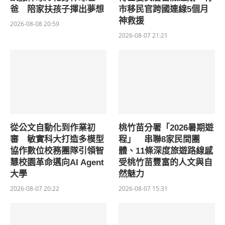
爸 陪家扶孩子揮出夢想
市移民官跨國連線5個月
神救援
2026-08-08 20:59
2026-08-07 21:21
從公文自動化到作業初
桃竹苗分署「2026暑期遊
審 敏實科大打造多模型
程」 串聯8家民間團
協作數位校務團隊引領智
體、11條深度旅遊路線感
慧校園革命邁向AI Agent
受桃竹苗豐富的人文與自
大學
然魅力
2026-08-07 20:22
2026-08-07 15:31