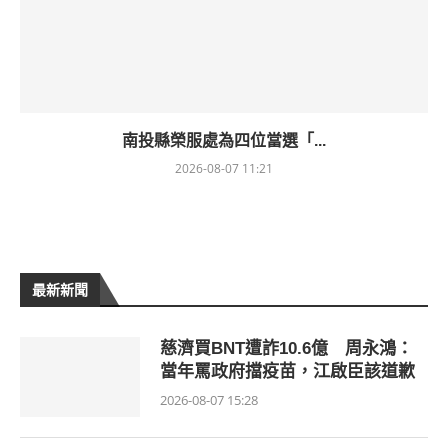
南投縣榮服處為四位當選「...
2026-08-07 11:21
最新新聞
慈濟買BNT遭詐10.6億 周永鴻：
當年罵政府擋疫苗，江啟臣該道歉
2026-08-07 15:28