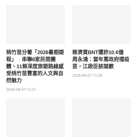
桃竹苗分署「2026暑期遊
慈濟買BNT遭詐10.6億
程」 串聯8家民間團
周永鴻：當年罵政府擋疫
體、11條深度旅遊路線感
苗，江啟臣該道歉
受桃竹苗豐富的人文與自
2026-08-07 15:28
然魅力
2026-08-07 15:31