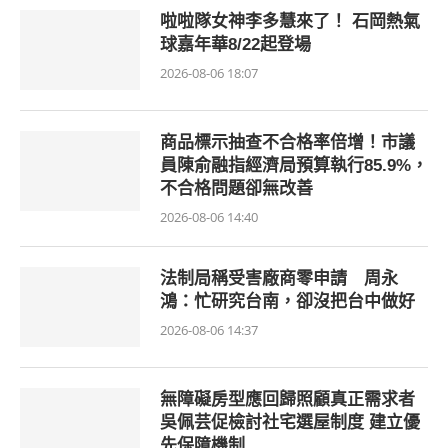
啦啦隊女神李多慧來了！ 石岡熱氣
球嘉年華8/22起登場
2026-08-06 18:07
商品標示抽查不合格率倍增！市議
員陳俞融指經濟局預算執行85.9%，
不合格問題卻無改善
2026-08-06 14:40
法制局稱受害廠商零申請 周永
鴻：忙研究台南，卻沒把台中做好
2026-08-06 14:37
無障礙房型應回歸照顧真正需求者
吳佩芸促檢討社宅選屋制度 建立優
先保障機制