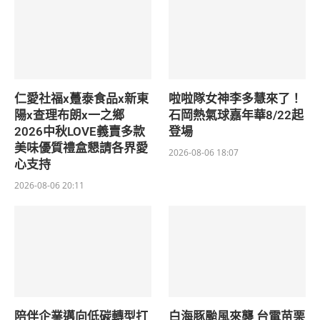
仁愛社福x躉泰食品x新東
啦啦隊女神李多慧來了！
陽x查理布朗x一之鄉
石岡熱氣球嘉年華8/22起
2026中秋LOVE義賣多款
登場
美味優質禮盒懇請各界愛
2026-08-06 18:07
心支持
2026-08-06 20:11
陪伴企業邁向低碳轉型打
白海豚颱風來襲 台電苗栗