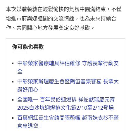
本次媒體餐敘在輕鬆愉快的氣氛中圓滿結束，不僅
增進市府與媒體間的交流情誼，也為未來持續合
作、共同關心地方發展奠定良好基礎。
你可能也喜歡
中彰榮家醫療輔具評估維修 守護長輩行動安
全
中彰榮家辦理慶生會暨陶笛音樂饗宴 長輩大
讚好用心！
全國唯一 百年民俗迎燈排 祥蛇獻瑞慶元宵
2025白沙坑迎燈排文化節2/10至2/12登場
百萬網紅養生會館高張艷幟 越南妹衣衫不整
倉皇逃竄！