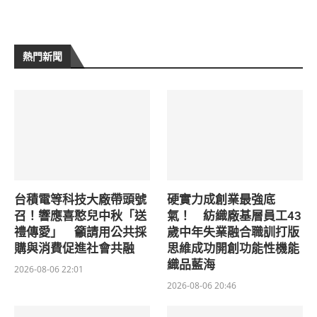
熱門新聞
台積電等科技大廠帶頭號
硬實力成創業最強底
召！響應喜憨兒中秋「送
氣！ 紡織廠基層員工43
禮傳愛」 籲請用公共採
歲中年失業融合職訓打版
購與消費促進社會共融
思維成功開創功能性機能
織品藍海
2026-08-06 22:01
2026-08-06 20:46