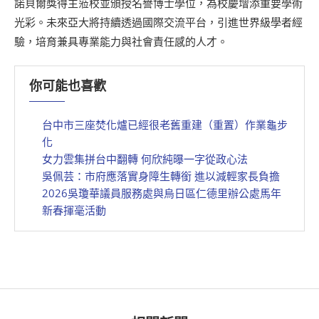
諾貝爾獎得主蒞校並頒授名譽博士學位，為校慶增添重要學術
光彩。未來亞大將持續透過國際交流平台，引進世界級學者經
驗，培育兼具專業能力與社會責任感的人才。
你可能也喜歡
台中市三座焚化爐已經很老舊重建（重置）作業龜步
化
女力雲集拼台中翻轉 何欣純曝一字從政心法
吳佩芸：市府應落實身障生轉銜 進以減輕家長負擔
2026吳瓊華議員服務處與烏日區仁德里辦公處馬年
新春揮毫活動