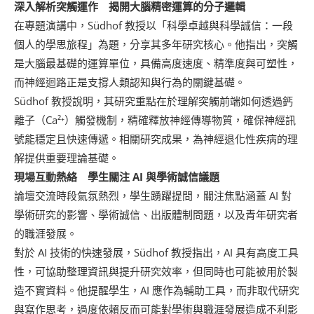
深入解析突觸運作 揭開大腦精密運算的分子邏輯
在專題演講中，Südhof 教授以「科學卓越與科學誠信：一段
個人的學思旅程」為題，分享其多年研究核心。他指出，突觸
是大腦最基礎的運算單位，具備高度速度、精準度與可塑性，
而神經迴路正是支撐人類認知與行為的關鍵基礎。
Südhof 教授說明，其研究重點在於理解突觸前端如何透過鈣
離子（Ca²⁺）觸發機制，精確釋放神經傳導物質，確保神經訊
號能穩定且快速傳遞。相關研究成果，為神經退化性疾病的理
解提供重要理論基礎。
現場互動熱絡 學生關注
AI
與學術誠信議題
論壇交流時段氣氛熱烈，學生踴躍提問，關注焦點涵蓋 AI 對
學術研究的影響、學術誠信、出版體制問題，以及青年研究者
的職涯發展。
對於 AI 技術的快速發展，Südhof 教授指出，AI 具有高度工具
性，可協助整理資訊與提升研究效率，但同時也可能被用於製
造不實資料。他提醒學生，AI 應作為輔助工具，而非取代研究
與寫作思考，過度依賴反而可能對學術與職涯發展造成不利影