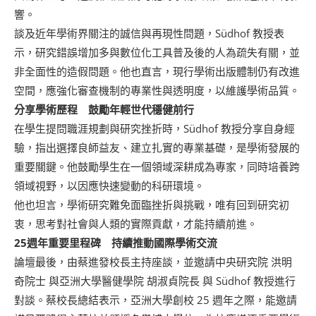
響。
談及近年學術界關注的誠信與再現性問題，Südhof 教授表
示，研究錯誤增加多與數位化工具普及後的人為疏失有關，並
非全面性的造假問題。他也直言，現行學術出版體制仍有改進
空間，應強化審查機制的專業性與透明度，以維護學術品質。
分享學術歷程 鼓勵年輕世代穩健前行
在學生提問職涯規劃與研究挫折時，Südhof 教授分享自身經
驗，指出選擇良師益友、建立扎實的專業基礎，是學術發展的
重要關鍵。他鼓勵學生在一個領域深耕成為專家，同時培養跨
領域視野，以因應快速變動的科研環境。
他也坦言，學術研究難免面臨挫折與挑戰，唯有回到研究初
衷，思考對社會與人類的實際貢獻，才能持續前進。
25
週年重要里程碑 持續推動國際學術交流
論壇最後，由蔡進發校長主持座談，並邀請中央研究院 洪明
奇院士 與亞洲大學醫健學院 胡淑貞院長 與 Südhof 教授進行
對談。蔡校長總結表示，亞洲大學創校 25 週年之際，能邀請