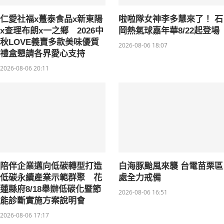
仁愛社福x躉泰食品x新東陽
啦啦隊女神李多慧來了！ 石
x查理布朗x一之鄉 2026中
岡熱氣球嘉年華8/22起登場
秋LOVE義賣多款美味優質
2026-08-06 18:07
禮盒懇請各界愛心支持
2026-08-06 20:11
陪伴企業邁向低碳轉型打造
白海豚颱風來襲 台電苗栗區
低碳永續產業示範群聚 花
處全力戒備
蓮縣府8/18舉辦低碳化暨節
2026-08-06 16:51
能診斷實施方案說明會
2026-08-06 17:17