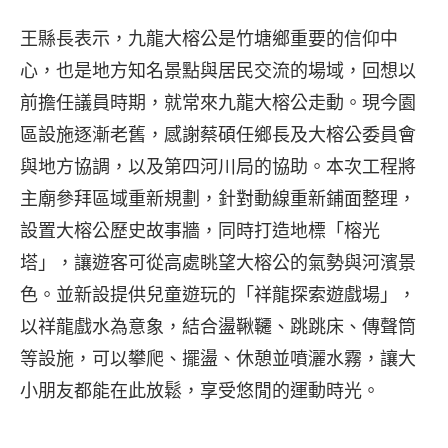
王縣長表示，九龍大榕公是竹塘鄉重要的信仰中
心，也是地方知名景點與居民交流的場域，回想以
前擔任議員時期，就常來九龍大榕公走動。現今園
區設施逐漸老舊，感謝蔡碩任鄉長及大榕公委員會
與地方協調，以及第四河川局的協助。本次工程將
主廟參拜區域重新規劃，針對動線重新鋪面整理，
設置大榕公歷史故事牆，同時打造地標「榕光
塔」，讓遊客可從高處眺望大榕公的氣勢與河濱景
色。並新設提供兒童遊玩的「祥龍探索遊戲場」，
以祥龍戲水為意象，結合盪鞦韆、跳跳床、傳聲筒
等設施，可以攀爬、擺盪、休憩並噴灑水霧，讓大
小朋友都能在此放鬆，享受悠閒的運動時光。