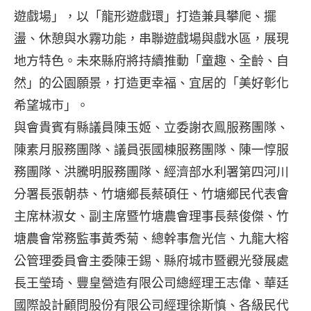
遊戲場」，以「龍形遊戲環」打造兼具攀爬、擺
盪、休憩與水霧功能，串聯遊戲場與戲水區，展現
地方特色。未來縣府將持續推動「童趣、全齡、自
然」的公園願景，打造更幸福、宜居的「美好彰化
希望城市」。
與會貴賓有縣議員陳玉姬、立委謝衣鳯服務團隊、
陳素月服務團隊、議員張國棟服務團隊、陳一惇服
務團隊、洪騰明服務團隊、經濟部水利署第四河川
分署長張朝恭、竹塘鄉長蔡碩任、竹塘鄉民代表會
主席林淑女、副主席暨竹塘農會理事長蔡俊傑、竹
塘農會常務監事黃秀菊、總幹事詹光信、九龍大榕
公管理委員會主委陳壬錫、縣府城市暨觀光發展處
長王瑩琦、豐皇營造有限公司總經理王志偉、華廷
國際設計顧問股份有限公司經理徐斯慎、各級民代