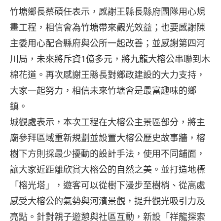
竹塘鄉長蔡碩任表示，感謝王縣長縣府團隊用心規
畫工程，相信會為竹塘帶來觀光效益；也要感謝陳
主委用心配合縣府與公所一起改善；並感謝第四河
川局，未來將斥資1億多元，將九龍大榕公串聯到木
棉花道。再次感謝王縣長對鄉政建設的大力支持，
大家一起努力，相信未來竹塘會是最富趣味的鄉
鎮。
城觀處表示，本次工程在大榕公主景區部分，將主
廟參拜區域重新規劃並設置大榕公歷史故事牆，榕
樹下方則採最少擾動的設計手法，使用不同舖面，
讓大家近距離欣賞大榕公的自然之美。並打造地標
「榕光塔」，遊客可以從樹下漫步至樹梢、從高處
感受大榕公的氣勢與河濱景觀，提升觀光吸引力及
亮點。針對親子遊憩與社區互動，新設「祥龍探索