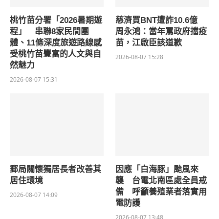
桃竹苗分署「2026暑期遊
慈濟買BNT遭詐10.6億
程」 串聯8家民間團
周永鴻：當年罵政府擋疫
體、11條深度旅遊路線感
苗，江啟臣該道歉
受桃竹苗豐富的人文與自
2026-08-07 15:28
然魅力
2026-08-07 15:31
郵局關懷獨居長者改善其
因應「白海豚」颱風來
居住環境
襲 台電北南區處全員戒
備 呼籲養殖業者落實用
2026-08-07 14:09
電防護
2026-08-07 13:48