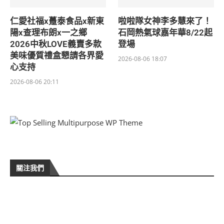
仁愛社福x躉泰食品x新東
啦啦隊女神李多慧來了！
陽x查理布朗x一之鄉
石岡熱氣球嘉年華8/22起
2026中秋LOVE義賣多款
登場
美味優質禮盒懇請各界愛
2026-08-06 18:07
心支持
2026-08-06 20:11
關注我們