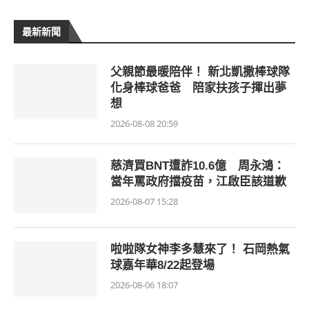
最新新聞
父親節最暖陪伴！ 新北凱撒棒球隊
化身棒球爸爸 陪家扶孩子揮出夢
想
2026-08-08 20:59
慈濟買BNT遭詐10.6億 周永鴻：
當年罵政府擋疫苗，江啟臣該道歉
2026-08-07 15:28
啦啦隊女神李多慧來了！ 石岡熱氣
球嘉年華8/22起登場
2026-08-06 18:07