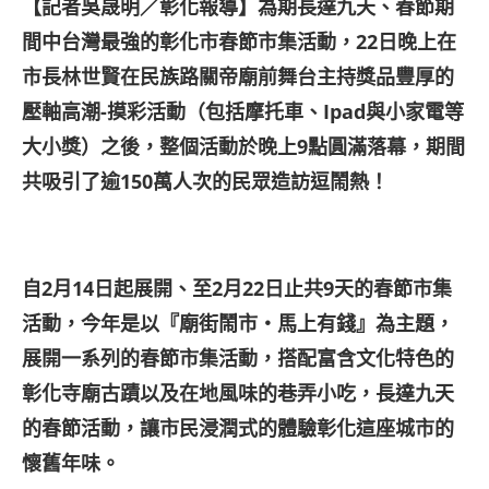
【記者吳晟明／彰化報導】為期長達九天、春節期
間中台灣最強的彰化市春節市集活動，22
日晚上在
市長林世賢在民族路關帝廟前舞台主持獎品豐厚的
壓軸高潮-
摸彩活動（包括摩托車、Ipad
與小家電等
大小獎）之後，整個活動於晚上9
點圓滿落幕，期間
共吸引了逾150
萬人次的民眾造訪逗鬧熱！
自2
月14
日起展開、至2
月22
日止共9
天的春節市集
活動，今年是以『廟街鬧市・馬上有錢』為主題，
展開一系列的春節市集活動，搭配富含文化特色的
彰化寺廟古蹟以及在地風味的巷弄小吃，長達九天
的春節活動，讓市民浸潤式的體驗彰化這座城市的
懷舊年味。