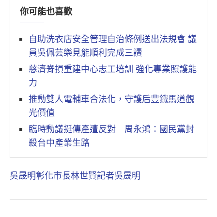
你可能也喜歡
自助洗衣店安全管理自治條例送出法規會 議
員吳佩芸樂見能順利完成三讀
慈濟脊損重建中心志工培訓 強化專業照護能
力
推動雙人電輔車合法化，守護后豐鐵馬道觀
光價值
臨時動議挺傳產遭反對 周永鴻：國民黨封
殺台中產業生路
吳晟明
彰化市長林世賢
記者吳晟明