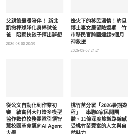
父親節最暖陪伴！ 新北
烽火下的移民溫情！約旦
凱撒棒球隊化身棒球爸
博士妻女居留險過期 竹
爸 陪家扶孩子揮出夢想
市移民官跨國連線5個月
神救援
2026-08-08 20:59
2026-08-07 21:21
從公文自動化到作業初
桃竹苗分署「2026暑期遊
審 敏實科大打造多模型
程」 串聯8家民間團
協作數位校務團隊引領智
體、11條深度旅遊路線感
慧校園革命邁向AI Agent
受桃竹苗豐富的人文與自
大學
然魅力