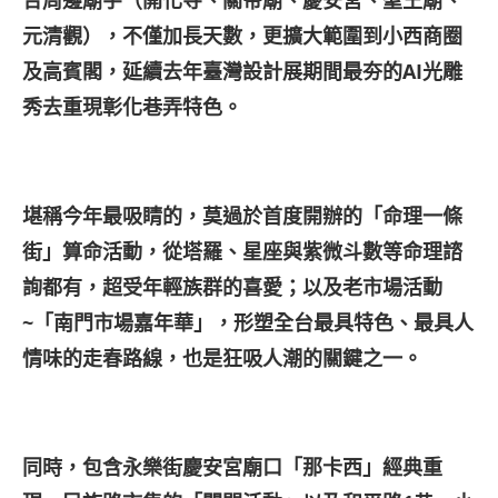
合周邊廟宇（開化寺、關帝廟、慶安宮、聖王廟、
元清觀），不僅加長天數，更擴大範圍到小西商圈
及高賓閣，延續去年臺灣設計展期間最夯的AI
光雕
秀去重現彰化巷弄特色。
堪稱今年最吸睛的，莫過於首度開辦的「命理一條
街」算命活動，從塔羅、星座與紫微斗數等命理諮
詢都有，超受年輕族群的喜愛；以及老市場活動
~
「南門市場嘉年華」，形塑全台最具特色、最具人
情味的走春路線，也是狂吸人潮的關鍵之一。
同時，包含永樂街慶安宮廟口「那卡西」經典重