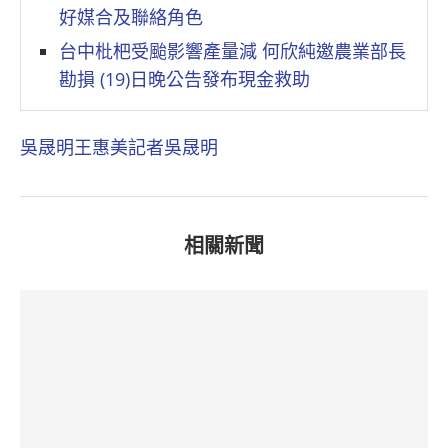
好媒合及聯絡角色
台中枇杷受颱影響產量減 何欣純邀農業部長
勘損 (19)日晚公告發布現金救助
吳晟明
王惠美
記者吳晟明
相關新聞