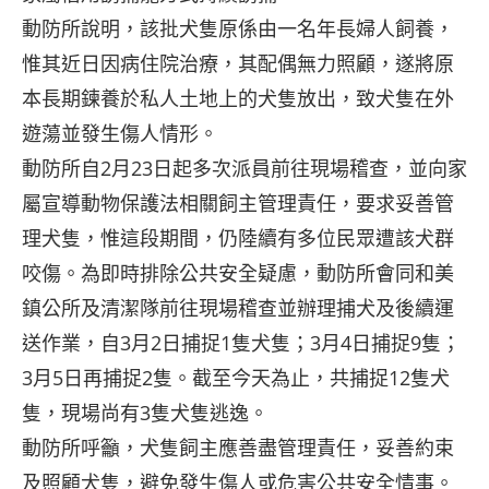
動防所說明，該批犬隻原係由一名年長婦人飼養，
惟其近日因病住院治療，其配偶無力照顧，遂將原
本長期鍊養於私人土地上的犬隻放出，致犬隻在外
遊蕩並發生傷人情形。
動防所自2月23日起多次派員前往現場稽查，並向家
屬宣導動物保護法相關飼主管理責任，要求妥善管
理犬隻，惟這段期間，仍陸續有多位民眾遭該犬群
咬傷。為即時排除公共安全疑慮，動防所會同和美
鎮公所及清潔隊前往現場稽查並辦理捕犬及後續運
送作業，自3月2日捕捉1隻犬隻；3月4日捕捉9隻；
3月5日再捕捉2隻。截至今天為止，共捕捉12隻犬
隻，現場尚有3隻犬隻逃逸。
動防所呼籲，犬隻飼主應善盡管理責任，妥善約束
及照顧犬隻，避免發生傷人或危害公共安全情事。