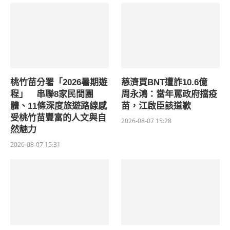
桃竹苗分署「2026暑期遊
慈濟買BNT遭詐10.6億
程」 串聯8家民間團
周永鴻：當年罵政府擋疫
體、11條深度旅遊路線感
苗，江啟臣該道歉
受桃竹苗豐富的人文與自
2026-08-07 15:28
然魅力
2026-08-07 15:31