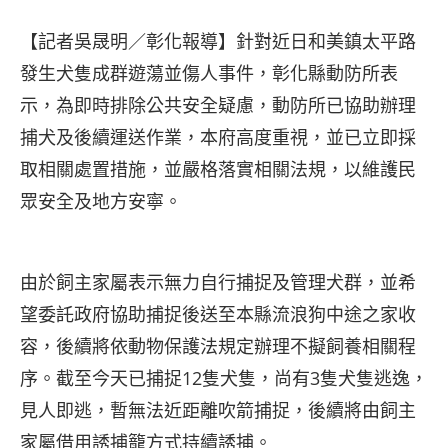
【記者吳晟明／彰化報導】針對近日和美鎮太平路
發生犬隻成群遊蕩並傷人事件，彰化縣動防所表
示，為即時排除公共安全疑慮，動防所已協助辦理
捕犬及後續運送作業，本府高度重視，並已立即採
取相關處置措施，並嚴格落實相關法規，以維護民
眾安全及地方安寧。
由於飼主家屬表示無力自行捕捉及管理犬群，並希
望委託政府協助捕捉後送至本縣流浪狗中途之家收
容，後續將依動物保護法規定辦理不擬飼養相關程
序。截至今天已捕捉12隻犬隻，尚有3隻犬隻逃逸，
見人即逃，暫無法近距離吹箭捕捉，後續將由飼主
家屬借用誘捕籠方式持續誘捕。