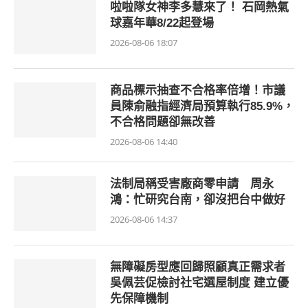
啦啦隊女神李多慧來了！ 石岡熱氣
球嘉年華8/22起登場
2026-08-06 18:07
商品標示抽查不合格率倍增！市議
員陳俞融指經濟局預算執行85.9%，
不合格問題卻無改善
2026-08-06 14:40
法制局稱受害廠商零申請 周永
鴻：忙研究台南，卻沒把台中做好
2026-08-06 14:37
無障礙房型應回歸照顧真正需求者
吳佩芸促檢討社宅選屋制度 建立優
先保障機制