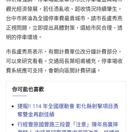
觀光經濟發展，若任憑亂收、超收情況持續肇生，
台中市將淪為全國停車費最貴城市，請市長盧秀燕
正視問題，立即提出具體對策，還給市民合理、透
明的停車環境。
市長盧秀燕表示，有關計費單位改分鐘計費部分，
可以來研究看看。交通局長葉昭甫補充，停車場收
費系統應可支持，會朝向區間計費研議。
你可能也喜歡
捷報!! 114 年全國運動會 彰化縣射擊項目勇
奪雙金再創佳績
行經豐原國豐路三段要「注意」陳年鳥糞摔