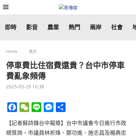
即時
影音
農業
熱門
兩岸
社會
Home
地方
停車費比住宿費還貴？台中市停車
費亂象頻傳
2025-05-29 16:38
Facebook
WeChat
Line
Messenger
分
享
【記者蘇詩鋒台中報導】台中市議會今日進行市政
總質詢，市議員林祈烽、鄭功進、施志昌及楊典忠