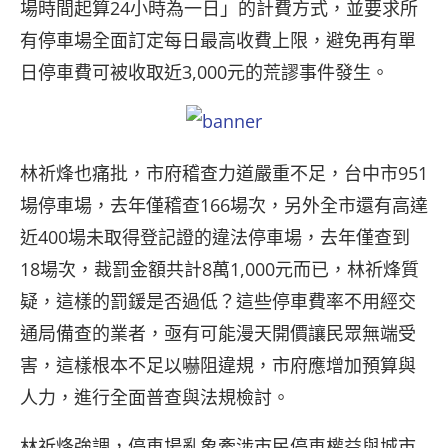
場時間起算24小時為一日」的計費方式，並要求所
有停車場全面訂定每日最高收費上限，避免再有單
日停車費可被收取近3,000元的荒謬事件發生。
林祈烽也痛批，市府稽查力道嚴重不足，台中市951
場停車場，去年僅稽查166場次，另外全市還有高達
近400場未取得登記證的違法停車場，去年僅查到
18場次，裁罰金額共計8萬1,000元而已，林祈烽質
疑，這樣的罰鍰是否過低？這些停車費率不用經交
通局備查的業者，亟有可能漫天開價讓民眾無端受
害，這樣根本不足以嚇阻違規，市府應增加預算與
人力，進行全面普查與法規檢討。
林祈烽強調，停車場亂象牽涉市民停車權益與城市