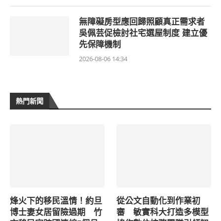
無障礙房型應回歸照顧真正需求者
吳佩芸促檢討社宅選屋制度 建立優
先保障機制
2026-08-06 14:34
熱門新聞
烽火下的移民溫情！約旦
從公文自動化到作業初
博士妻女居留險過期 竹
審 敏實科大打造多模型