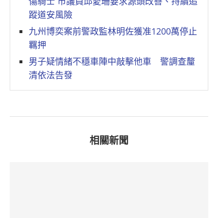
傷騎士 市議員邱愛珊要求源頭改善、持續追
蹤道安風險
九州博奕案前警政監林明佐獲准1200萬停止
羈押
男子疑情緒不穩車陣中敲擊他車 警調查釐
清依法告發
相關新聞