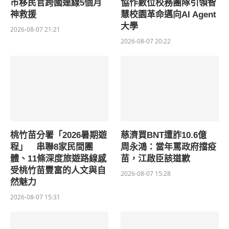
市移民官跨國連線5個月
協作數位校務團隊引領智
神救援
慧校園革命邁向AI Agent
大學
2026-08-07 21:21
2026-08-07 20:22
桃竹苗分署「2026暑期遊
慈濟買BNT遭詐10.6億
程」 串聯8家民間團
周永鴻：當年罵政府擋疫
體、11條深度旅遊路線感
苗，江啟臣該道歉
受桃竹苗豐富的人文與自
2026-08-07 15:28
然魅力
2026-08-07 15:31