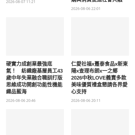
2026-08-07 11:21
2026-08-06 22:01
硬實力成創業最強底
仁愛社福x躉泰食品x新東
氣！ 紡織廠基層員工43
陽x查理布朗x一之鄉
歲中年失業融合職訓打版
2026中秋LOVE義賣多款
思維成功開創功能性機能
美味優質禮盒懇請各界愛
織品藍海
心支持
2026-08-06 20:46
2026-08-06 20:11