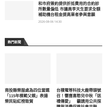
和市府簽約提供折抵費用的合約診
所數量偏低 市議員李天生要求全額
補助機台租金提高業者參與意願
2026-08-06 14:30
熱門新聞
南投縣榮服處為四位當選
台積電等科技大廠帶頭號
「115年模範父親」表揚
召！響應喜憨兒中秋「送
榮民貼紅榜致賀
禮傳愛」 籲請用公共採
購與消費促進社會共融