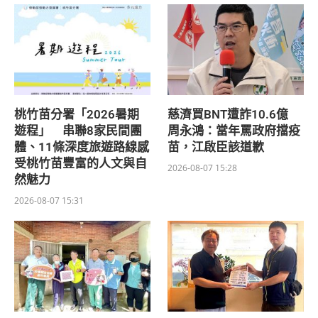
桃竹苗分署「2026暑期
慈濟買BNT遭詐10.6億
遊程」 串聯8家民間團
周永鴻：當年罵政府擋疫
體、11條深度旅遊路線感
苗，江啟臣該道歉
受桃竹苗豐富的人文與自
2026-08-07 15:28
然魅力
2026-08-07 15:31