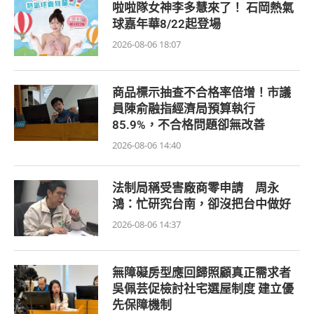
啦啦隊女神李多慧來了！ 石岡熱氣
球嘉年華8/22起登場
2026-08-06 18:07
商品標示抽查不合格率倍增！市議
員陳俞融指經濟局預算執行
85.9%，不合格問題卻無改善
2026-08-06 14:40
法制局稱受害廠商零申請 周永
鴻：忙研究台南，卻沒把台中做好
2026-08-06 14:37
無障礙房型應回歸照顧真正需求者
吳佩芸促檢討社宅選屋制度 建立優
先保障機制