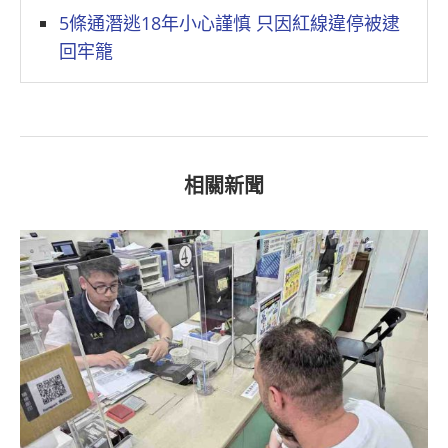
5條通潛逃18年小心謹慎 只因紅線違停被逮
回牢籠
相關新聞