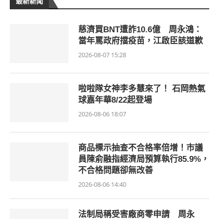
最新新聞
慈濟買BNT遭詐10.6億 周永鴻：
當年罵政府擋疫苗，江啟臣該道歉
2026-08-07 15:28
啦啦隊女神李多慧來了！ 石岡熱氣
球嘉年華8/22起登場
2026-08-06 18:07
商品標示抽查不合格率倍增！市議
員陳俞融指經濟局預算執行85.9%，
不合格問題卻無改善
2026-08-06 14:40
法制局稱受害廠商零申請 周永