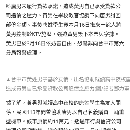
料唐男未履行貸款承諾，造成黃男自已承受貸款公
司追債之壓力。黃男在學校教官協調下向唐男討回
部份金額。事後唐姓學生竟本月16日揪來十餘人將
黃男控制於KTV施壓，強迫黃男簽下本票與字據。
黃男已於3月16日依妨害自由、恐嚇罪向台中市第六
分局報警處理。
▲台中市黃姓男子基於友情，出名協助就讀高中夜校
造成黃男自已承受貸款公司追債之壓力(圖/記者鄧力軍
據了解，黃男與就讀高中夜校的唐姓學生為友人關
係，民國113年間曾協助唐男以自己名義購買一輛重
型機車。該車原價約11萬元，透過車行與信貸公司