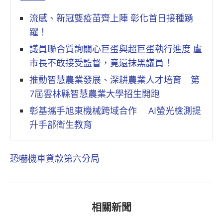
流感、新冠雙疫苗齊上陣 彰化首日接種踴
躍！
議員聯合質詢關心巨蛋與超巨蛋執行進度 盧
市長不敢接受監督，竟還抹黑議員！
推動智慧農業發展、深耕農業人才培育 第
7屆雲林縣智慧農業大學招生開跑
彰基攜手旭東機械跨域合作 AI螢光檢測提
升手部衛生教育
恐嚇
機車貸款
第六分局
相關新聞