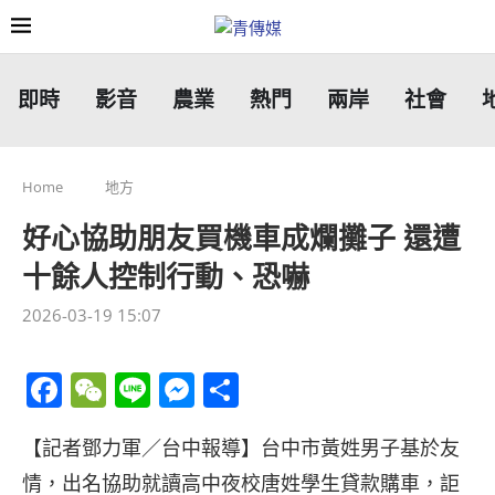
即時
影音
農業
熱門
兩岸
社會
Home
地方
好心協助朋友買機車成爛攤子 還遭
十餘人控制行動、恐嚇
2026-03-19 15:07
Facebook
WeChat
Line
Messenger
分
享
【記者鄧力軍／台中報導】台中市黃姓男子基於友
情，出名協助就讀高中夜校唐姓學生貸款購車，詎