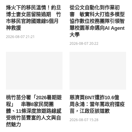
烽火下的移民溫情！約旦
從公文自動化到作業初
博士妻女居留險過期 竹
審 敏實科大打造多模型
市移民官跨國連線5個月
協作數位校務團隊引領智
神救援
慧校園革命邁向AI Agent
大學
2026-08-07 21:21
2026-08-07 20:22
桃竹苗分署「2026暑期遊
慈濟買BNT遭詐10.6億
程」 串聯8家民間團
周永鴻：當年罵政府擋疫
體、11條深度旅遊路線感
苗，江啟臣該道歉
受桃竹苗豐富的人文與自
2026-08-07 15:28
然魅力