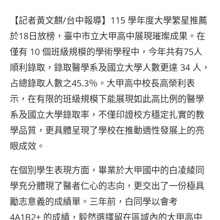
【記者黃文麒/台中報導】115 學年度大學繁星推薦
於18日放榜，臺中市立大甲高中展現璀璨成果。在
僅有 10 個班級規模的學術學程中，今年共有75人
順利錄取，錄取醫學系及國立大學人數更達 34 人，
占總錄取人數之45.3％。大甲高中校長高榮利表
示，在有限的班級規模下能展現如此高比例的醫學
系及國立大學錄取率，不僅印證校方穩定扎實的教
學品質，更具體呈現了學校在推動適性發展上的亮
眼成效。
在個別學生表現方面，畢業於大甲國中的白凌綾同
學充分體現了醫者仁心的志向，更交出了一份極具
勵志意義的成績單。三年前，白同學以會考
4A1B2+ 的成績，毅然選擇留在區域內的大甲高中