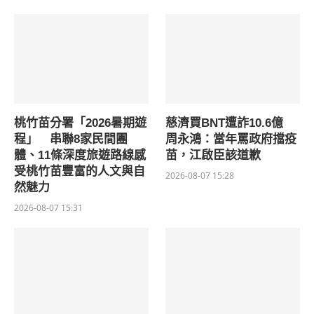
桃竹苗分署「2026暑期遊
慈濟買BNT遭詐10.6億
程」 串聯8家民間團
周永鴻：當年罵政府擋疫
體、11條深度旅遊路線感
苗，江啟臣該道歉
受桃竹苗豐富的人文與自
2026-08-07 15:28
然魅力
2026-08-07 15:31