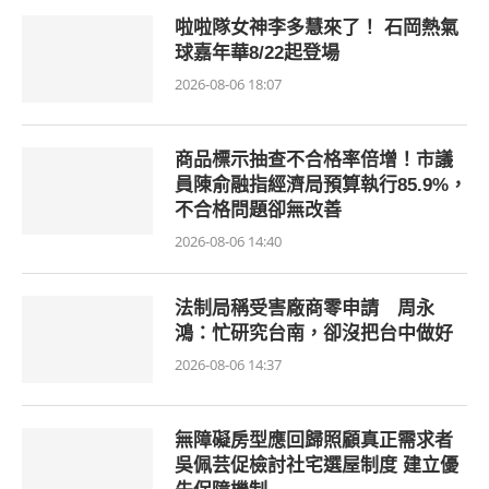
啦啦隊女神李多慧來了！ 石岡熱氣
球嘉年華8/22起登場
2026-08-06 18:07
商品標示抽查不合格率倍增！市議
員陳俞融指經濟局預算執行85.9%，
不合格問題卻無改善
2026-08-06 14:40
法制局稱受害廠商零申請 周永
鴻：忙研究台南，卻沒把台中做好
2026-08-06 14:37
無障礙房型應回歸照顧真正需求者
吳佩芸促檢討社宅選屋制度 建立優