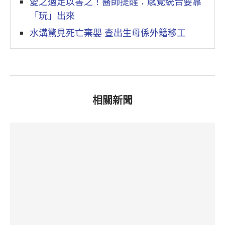
愛之適足以害之！醫師提醒：感覺統合要靠
「玩」出來
水溝驚見死亡棄嬰 查出生母係外籍移工
相關新聞